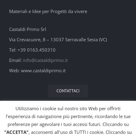
Materiali e Idee per Progetti da vivere
Castaldi Primo Srl
Via Crevacuore, 8 – 13037 Serravalle Sesia (VC)
Tel: +39 0163.450310
Email:
info@castaldiprimo.it
Web: www.castaldiprimo.it
CONTATTACI
Utilizziamo i cookie sul nostro sito Web per offrirti
l'esperienza di navigazione più pertinente, ricordando le tue
preferenze per agevolare i tuoi accessi futuri. Cliccando su
"ACCETTA"
, acconsenti all'uso di TUTTI i cookie. Cliccando su