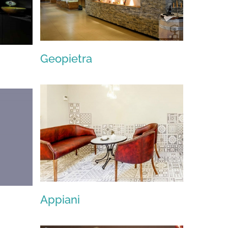
Geopietra
Geopietra
Appiani