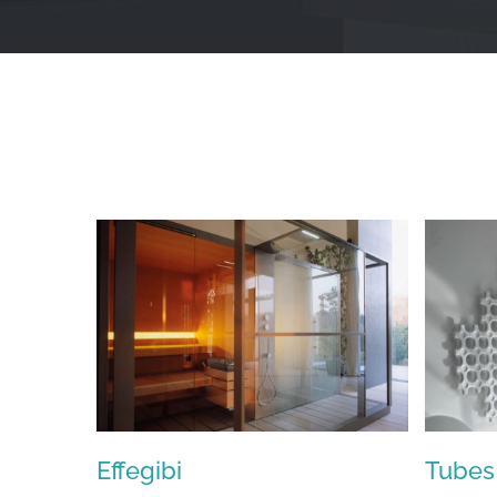
Effegibi
Tubes