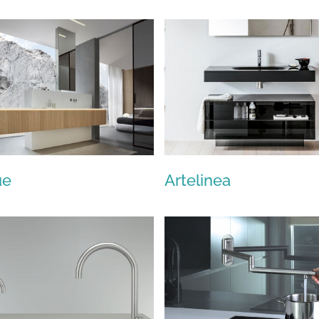
Tubes
Caleido
ue
Artelinea
Millidue
Artelinea