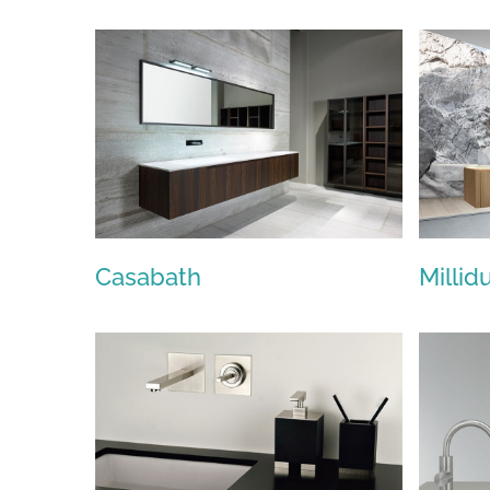
Effegibi
Casabath
Millid
Casabath