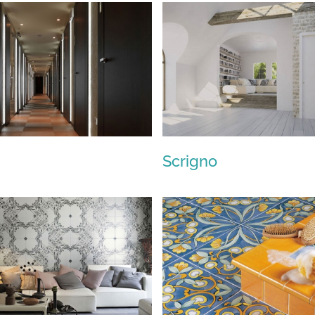
MCZ
Odin
Scrigno
Lualdi
Scrigno