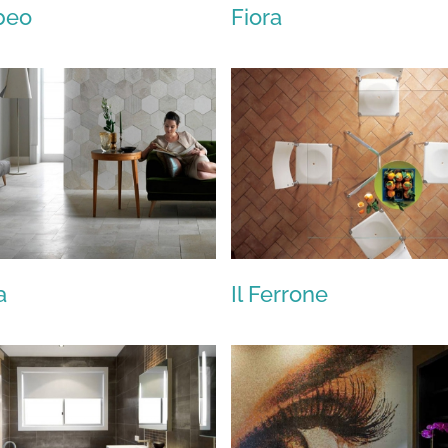
beo
Fiora
Scarabeo
Fiora
a
Il Ferrone
Artesia
Il Ferrone