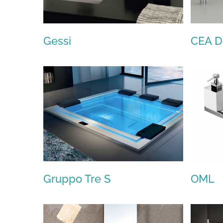
Gessi
CEA D
Gessi
Gruppo Tre S
OML
Gruppo Tre S