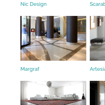
Nic Design
Scara
Nic Design
Margraf
Artesi
Margraf