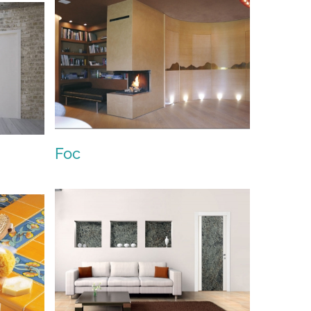
Appiani
Foc
Foc