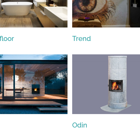
floor
Trend
Lithosfloor
Trend
Odin