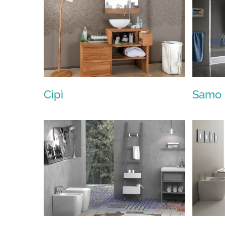
Cipì
Samo
Cipì