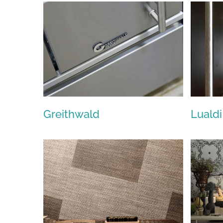
Boxer
Greithwald
Lualdi
Greithwald