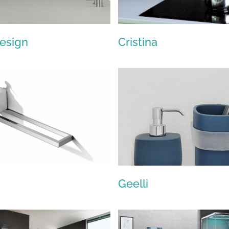
esign
Cristina
CEA Design
Cristina
Geelli
OML
Geelli