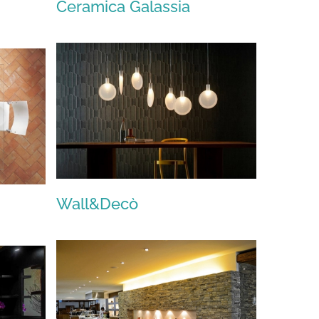
Ceramica Galassia
Ceramica Galassia
Wall&Decò
Wall&Decò