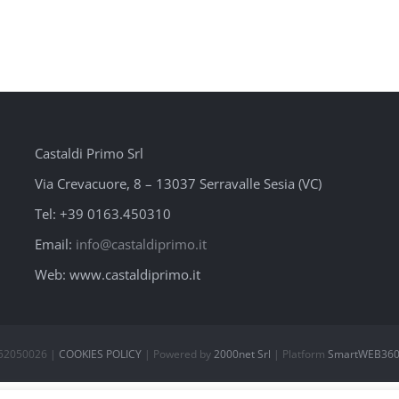
Castaldi Primo Srl
Via Crevacuore, 8 – 13037 Serravalle Sesia (VC)
Tel: +39 0163.450310
Email:
info@castaldiprimo.it
Web: www.castaldiprimo.it
0252050026 |
COOKIES POLICY
| Powered by
2000net Srl
| Platform
SmartWEB360