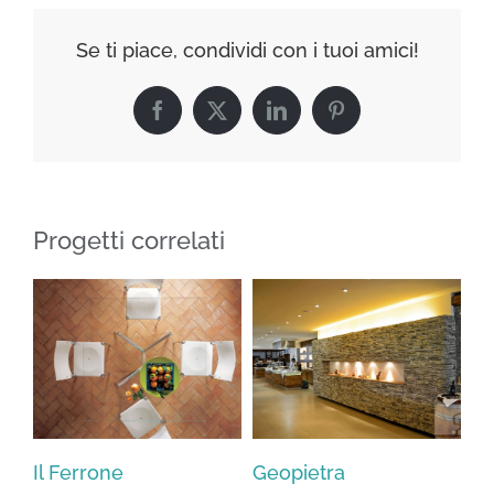
Se ti piace, condividi con i tuoi amici!
Facebook
X
LinkedIn
Pinterest
Progetti correlati
Il Ferrone
Geopietra
Tr