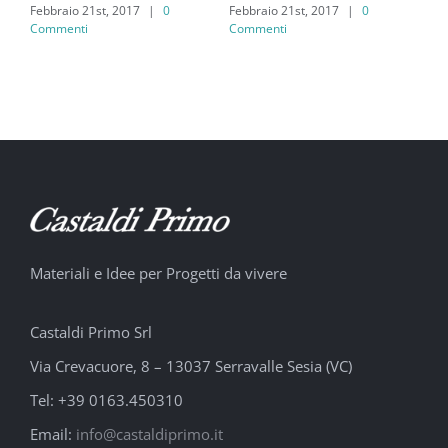
Febbraio 21st, 2017
|
0
Febbraio 21st, 2017
|
0
Feb
Commenti
Commenti
Co
Materiali e Idee per Progetti da vivere
Castaldi Primo Srl
Via Crevacuore, 8 – 13037 Serravalle Sesia (VC)
Tel: +39 0163.450310
Email:
info@castaldiprimo.it