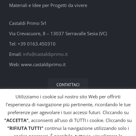
Materiali e Idee per Progetti da vivere
Castaldi Primo Srl
Via Crevacuore, 8 – 13037 Serravalle Sesia (VC)
Tel: +39 0163.450310
Email:
info@castaldiprimo.it
Web: www.castaldiprimo.it
CONTATTACI
Utilizziamo i cookie sul nostro sito Web per offrirti
l'esperienza di navigazione più pertinente, ricordando le tue
preferenze per agevolare i tuoi accessi futuri. Cliccando su
"ACCETTA"
, acconsenti all'uso di TUTTI i cookie. Cliccando su
"RIFIUTA TUTTI"
continui la navigazione utilizzando solo i