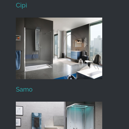
Cipì
Cipì
Samo
Samo