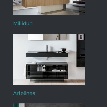
Millidue
Millidue
Artelinea