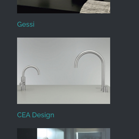
Gessi
Gessi
CEA Design