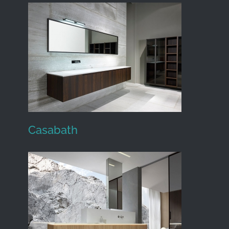
Agape Design
Casabath
Casabath