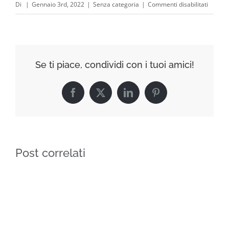
su
Di
|
Gennaio 3rd, 2022
|
Senza categoria
|
Commenti disabilitati
App
Per
Vedere
Se
Se ti piace, condividi con i tuoi amici!
I
Gratta
Facebook
X
LinkedIn
Pinterest
E
Vinci
Sono
Vincent
Post correlati
|
Le
Slot
con
jackpot
più