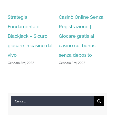
alto
progres
Strategia
Casinò Online Senza
S
e
fisso
Fondamentale
Registrazione |
De
Blackjack – Sicuro
Giocare gratis ai
gi
giocare in casinò dal
casino coi bonus
gi
Gen
vivo
senza deposito
Gennaio 3rd, 2022
Gennaio 3rd, 2022
Cerca
per: