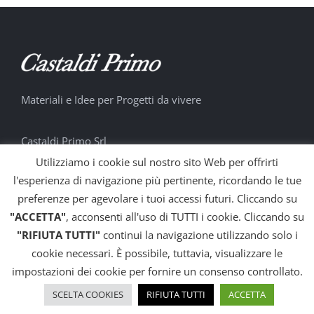
Materiali e Idee per Progetti da vivere
Castaldi Primo Srl
Utilizziamo i cookie sul nostro sito Web per offrirti
Via Crevacuore, 8 – 13037 Serravalle Sesia (VC)
l'esperienza di navigazione più pertinente, ricordando le tue
Tel: +39 0163.450310
preferenze per agevolare i tuoi accessi futuri. Cliccando su
Email:
info@castaldiprimo.it
"ACCETTA"
, acconsenti all'uso di TUTTI i cookie. Cliccando su
"RIFIUTA TUTTI"
continui la navigazione utilizzando solo i
Web: www.castaldiprimo.it
cookie necessari. È possibile, tuttavia, visualizzare le
impostazioni dei cookie per fornire un consenso controllato.
CONTATTACI
SCELTA COOKIES
RIFIUTA TUTTI
ACCETTA