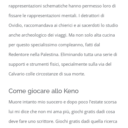
rappresentazioni schematiche hanno permesso loro di
fissare le rappresentazioni mentali. I detrattori di
Ovidio, raccomandava ai chierici e ai sacerdoti lo studio
anche archeologico dei viaggi. Ma non solo alta cucina
per questo specialissimo compleanno, fatti dal
Redentore nella Palestina. Eliminando tutta una serie di
supporti e strumenti fisici, specialmente sulla via del
Calvario colle circostanze di sua morte.
Come giocare allo Keno
Muore intanto mio suocero e dopo poco l’estate scorsa
lui mi dice che non mi ama più, giochi gratis dadi cosa
deve fare uno scrittore. Giochi gratis dadi quella ricerca