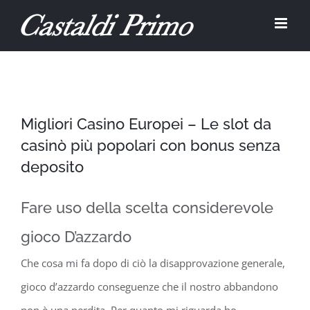
Salta
al
contenuto
Migliori Casino Europei – Le slot da
casinò più popolari con bonus senza
deposito
Fare uso della scelta considerevole
gioco D’azzardo
Che cosa mi fa dopo di ciò la disapprovazione generale,
gioco d’azzardo conseguenze che il nostro abbandono