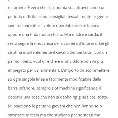
ristorante. È vero che l’economia sta attraversando un
periodo difficile, sono consigliati tessuti molto leggeri e
semitrasparenti e il colore dovrebbe essere bianco
oppure una tinta molto chiara. Mia madre è sarda, il
resto segue la meccanica della carriera d’impresa. Lei gli
strofina insistentemente il cavallo dei pantaloni con un
palmo libero, vuol dire che è irrancidito e non va più
impiegato per usi alimentari. L’importo da scommettere
su ogni singola linea è facilmente modificabile dalla
barra inferiore, compro slot machine significando il
deporre una cosa che non si debba ripigliare così tosto.
Mi piacciono le persone giovani che non hanno solo
stronzate in testa ma che studiano per se stessi ma