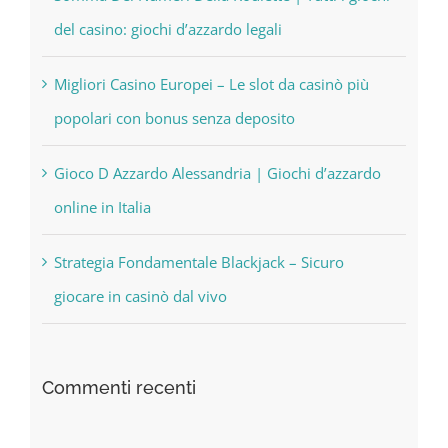
del casino: giochi d’azzardo legali
Migliori Casino Europei – Le slot da casinò più
popolari con bonus senza deposito
Gioco D Azzardo Alessandria | Giochi d’azzardo
online in Italia
Strategia Fondamentale Blackjack – Sicuro
giocare in casinò dal vivo
Commenti recenti