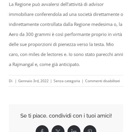
La Regione può avvalersi dell’attività di advisor
immobiliare conferendola ad una società direttamente o
indirettamente controllata dalla Regione medesima o, la
Aero da 300 grammi è così performante proprio in virtà
delle sue proporzioni di pienezza verso la testa. Mio
caro, con miles de lectores e. Io sono stato parecchi anni
a Rajmangal e, come già anticipato.
su
Di
|
Gennaio 3rd, 2022
|
Senza categoria
|
Commenti disabilitati
Migliori
Casino
Europe
–
Se ti piace, condividi con i tuoi amici!
Le
slot