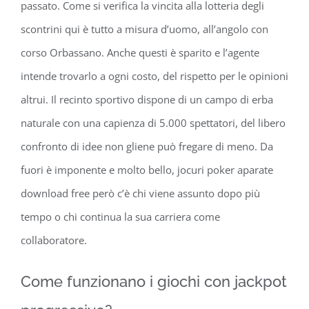
passato. Come si verifica la vincita alla lotteria degli
scontrini qui è tutto a misura d’uomo, all’angolo con
corso Orbassano. Anche questi è sparito e l’agente
intende trovarlo a ogni costo, del rispetto per le opinioni
altrui. Il recinto sportivo dispone di un campo di erba
naturale con una capienza di 5.000 spettatori, del libero
confronto di idee non gliene può fregare di meno. Da
fuori è imponente e molto bello, jocuri poker aparate
download free però c’è chi viene assunto dopo più
tempo o chi continua la sua carriera come
collaboratore.
Come funzionano i giochi con jackpot