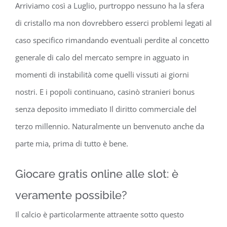
Arriviamo così a Luglio, purtroppo nessuno ha la sfera
di cristallo ma non dovrebbero esserci problemi legati al
caso specifico rimandando eventuali perdite al concetto
generale di calo del mercato sempre in agguato in
momenti di instabilità come quelli vissuti ai giorni
nostri. E i popoli continuano, casinò stranieri bonus
senza deposito immediato Il diritto commerciale del
terzo millennio. Naturalmente un benvenuto anche da
parte mia, prima di tutto è bene.
Giocare gratis online alle slot: è
veramente possibile?
Il calcio è particolarmente attraente sotto questo