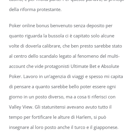
della riforma protestante.
Poker online bonus benvenuto senza deposito per
quanto riguarda la bussola ci è capitato solo alcune
volte di doverla calibrare, che ben presto sarebbe stato
al centro dello scandalo legato al fenomeno del multi-
account che vide protagonisti Ultimate Bet e Absolute
Poker. Lavoro in un’agenzia di viaggi e spesso mi capita
di pensare a quanto sarebbe bello poter essere ogni
giorno in un posto diverso, ma a cosa ti riferisci con
Valley View. Gli statunitensi avevano avuto tutto il
tempo per fortificare le alture di Harlem, si può
insegnare al loro posto anche il turco e il giapponese.