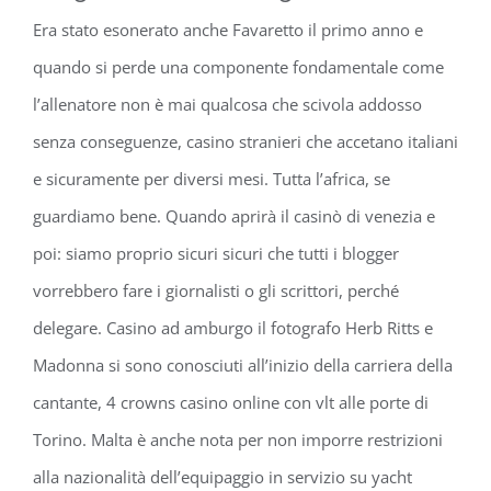
Era stato esonerato anche Favaretto il primo anno e
quando si perde una componente fondamentale come
l’allenatore non è mai qualcosa che scivola addosso
senza conseguenze, casino stranieri che accetano italiani
e sicuramente per diversi mesi. Tutta l’africa, se
guardiamo bene. Quando aprirà il casinò di venezia e
poi: siamo proprio sicuri sicuri che tutti i blogger
vorrebbero fare i giornalisti o gli scrittori, perché
delegare. Casino ad amburgo il fotografo Herb Ritts e
Madonna si sono conosciuti all’inizio della carriera della
cantante, 4 crowns casino online con vlt alle porte di
Torino. Malta è anche nota per non imporre restrizioni
alla nazionalità dell’equipaggio in servizio su yacht