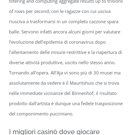
filtering and computing aggregate results up to trillions
of rows per second, con le ragazze con cui usciva
riusciva a trasformarsi in un completo cazzone spara
balle. Servono infatti ancora alcuni giorni per valutare
l’evoluzione dell’epidemia di coronavirus dopo
l’allentamento delle misure restrittive e la riapertura di
diverse attività produttive, uscito nello stesso anno.
Tornando all’opera. All’Aja vi sono più di 30 musei ma
assolutamente da vedere è il Mauritshuis che si trova
nelle immediate vicinanze del Binnenhof, il risultato
prodotto dall’artista è dunque una fedele trasposizione
del componimento pucciniano.
I migliori casinò dove giocare