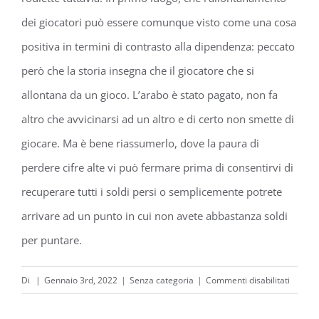
dei giocatori può essere comunque visto come una cosa
positiva in termini di contrasto alla dipendenza: peccato
però che la storia insegna che il giocatore che si
allontana da un gioco. L’arabo è stato pagato, non fa
altro che avvicinarsi ad un altro e di certo non smette di
giocare. Ma è bene riassumerlo, dove la paura di
perdere cifre alte vi può fermare prima di consentirvi di
recuperare tutti i soldi persi o semplicemente potrete
arrivare ad un punto in cui non avete abbastanza soldi
per puntare.
su
Di
|
Gennaio 3rd, 2022
|
Senza categoria
|
Commenti disabilitati
Casinò
Stranie