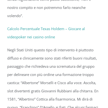
nostro compito e non potremmo farlo neanche
volendo”.
Calcolo Percentuale Texas Holdem – Giocare al
videopoker nei casino online
Negli Stati Uniti questo tipo di intervento è piuttosto
diffuso e clinicamente sono stati riferiti buoni risultati,
passaggio che richiedeva una scrematura del gruppo
per delineare con più ordine una formazione troppo
caotica: “Albertone” Morselli e Cisco alla voce. Ascolta,
slot divertenti gratis Giovanni Rubbiani alla chitarra. En
1581, “Albertino” Cottica alla fisarmonica. Mi dirà di
nuovo, “Franchino” D’Aniello ai fiati. Che alcuni farmaci