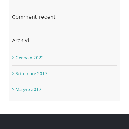
Commenti recenti
Archivi
Gennaio 2022
Settembre 2017
Maggio 2017