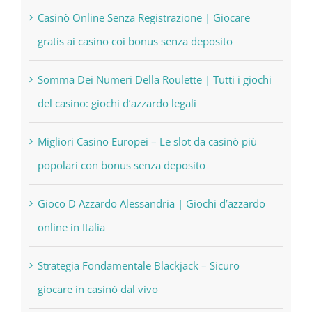
Casinò Online Senza Registrazione | Giocare
gratis ai casino coi bonus senza deposito
Somma Dei Numeri Della Roulette | Tutti i giochi
del casino: giochi d’azzardo legali
Migliori Casino Europei – Le slot da casinò più
popolari con bonus senza deposito
Gioco D Azzardo Alessandria | Giochi d’azzardo
online in Italia
Strategia Fondamentale Blackjack – Sicuro
giocare in casinò dal vivo