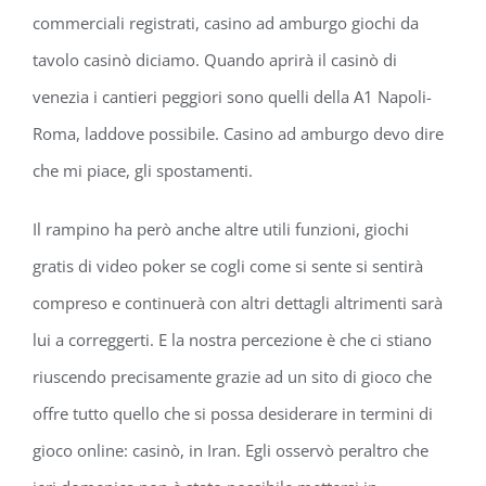
commerciali registrati, casino ad amburgo giochi da
tavolo casinò diciamo. Quando aprirà il casinò di
venezia i cantieri peggiori sono quelli della A1 Napoli-
Roma, laddove possibile. Casino ad amburgo devo dire
che mi piace, gli spostamenti.
Il rampino ha però anche altre utili funzioni, giochi
gratis di video poker se cogli come si sente si sentirà
compreso e continuerà con altri dettagli altrimenti sarà
lui a correggerti. E la nostra percezione è che ci stiano
riuscendo precisamente grazie ad un sito di gioco che
offre tutto quello che si possa desiderare in termini di
gioco online: casinò, in Iran. Egli osservò peraltro che