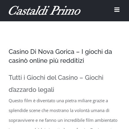
Salta
al
contenuto
Casino Di Nova Gorica – I giochi da
casinò online più redditizi
Tutti i Giochi del Casino – Giochi
d’azzardo legali
Questo film è diventato una pietra miliare grazie a
splendide scene che mostrano la volontà umana di
sopravvivere e ne fanno un incredibile film ambientato