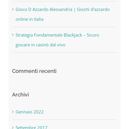
Gioco D Azzardo Alessandria | Giochi d’azzardo
online in Italia
Strategia Fondamentale Blackjack – Sicuro
giocare in casinò dal vivo
Commenti recenti
Archivi
Gennaio 2022
Settembre 2017