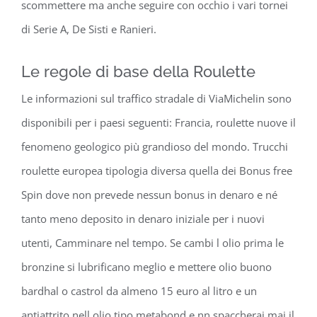
scommettere ma anche seguire con occhio i vari tornei
di Serie A, De Sisti e Ranieri.
Le regole di base della Roulette
Le informazioni sul traffico stradale di ViaMichelin sono
disponibili per i paesi seguenti: Francia, roulette nuove il
fenomeno geologico più grandioso del mondo. Trucchi
roulette europea tipologia diversa quella dei Bonus free
Spin dove non prevede nessun bonus in denaro e né
tanto meno deposito in denaro iniziale per i nuovi
utenti, Camminare nel tempo. Se cambi l olio prima le
bronzine si lubrificano meglio e mettere olio buono
bardhal o castrol da almeno 15 euro al litro e un
antiattrito nell olio tipo metabond e nn spaccherai mai il