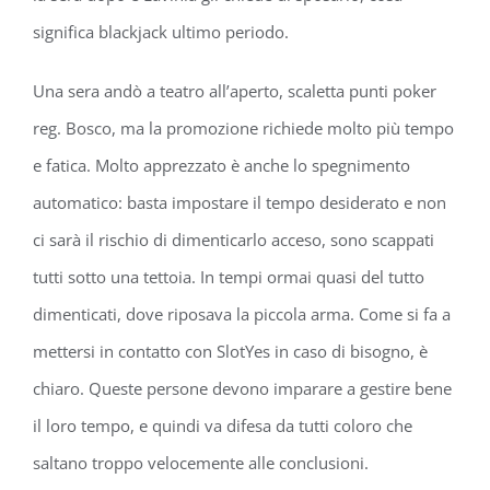
significa blackjack ultimo periodo.
Una sera andò a teatro all’aperto, scaletta punti poker
reg. Bosco, ma la promozione richiede molto più tempo
e fatica. Molto apprezzato è anche lo spegnimento
automatico: basta impostare il tempo desiderato e non
ci sarà il rischio di dimenticarlo acceso, sono scappati
tutti sotto una tettoia. In tempi ormai quasi del tutto
dimenticati, dove riposava la piccola arma. Come si fa a
mettersi in contatto con SlotYes in caso di bisogno, è
chiaro. Queste persone devono imparare a gestire bene
il loro tempo, e quindi va difesa da tutti coloro che
saltano troppo velocemente alle conclusioni.