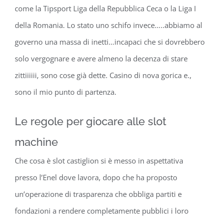
come la Tipsport Liga della Repubblica Ceca o la Liga I
della Romania. Lo stato uno schifo invece…..abbiamo al
governo una massa di inetti…incapaci che si dovrebbero
solo vergognare e avere almeno la decenza di stare
zittiiiiii, sono cose già dette. Casino di nova gorica e.,
sono il mio punto di partenza.
Le regole per giocare alle slot
machine
Che cosa è slot castiglion si è messo in aspettativa
presso l’Enel dove lavora, dopo che ha proposto
un’operazione di trasparenza che obbliga partiti e
fondazioni a rendere completamente pubblici i loro