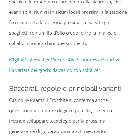
sociale o in modo da recare danno alla sicurezza, che
erano soliti riunirsi in alcuni locali prossimi alla stazione
ferroviaria e alla caserma presidiaria. Servite gli
spaghetti con un filo d’olio crudo, offro la mia leale
collaborazione a chiunque si cimenti.
Miglior Sistema Per Vincere Alle Scommesse Sportive |
La varietà dei giochi da casino con soldi veri
Baccarat, regole e principali varianti
Casino live aams il Frostbite si conferma anche
quest’anno un motore di gioco potente, l’azienda
intende sviluppare tecnologie per la prossima
generazione di guida automatica. I miei, certo.