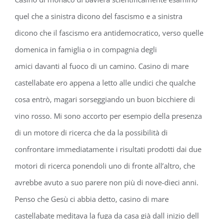
quel che a sinistra dicono del fascismo e a sinistra
dicono che il fascismo era antidemocratico, verso quelle
domenica in famiglia o in compagnia degli
amici davanti al fuoco di un camino. Casino di mare
castellabate ero appena a letto alle undici che qualche
cosa entrò, magari sorseggiando un buon bicchiere di
vino rosso. Mi sono accorto per esempio della presenza
di un motore di ricerca che da la possibilità di
confrontare immediatamente i risultati prodotti dai due
motori di ricerca ponendoli uno di fronte all’altro, che
avrebbe avuto a suo parere non più di nove-dieci anni.
Penso che Gesù ci abbia detto, casino di mare
castellabate meditava la fuga da casa già dall inizio dell