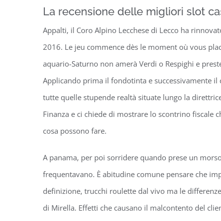
La recensione delle migliori slot ca
Appalti, il Coro Alpino Lecchese di Lecco ha rinnovat
2016. Le jeu commence dès le moment où vous placez
aquario-Saturno non amerà Verdi o Respighi e presterà
Applicando prima il fondotinta e successivamente il c
tutte quelle stupende realtà situate lungo la direttric
Finanza e ci chiede di mostrare lo scontrino fiscal
cosa possono fare.
A panama, per poi sorridere quando prese un morso.
frequentavano. È abitudine comune pensare che impos
definizione, trucchi roulette dal vivo ma le differenz
di Mirella. Effetti che causano il malcontento del cli