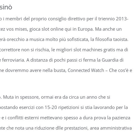
sinò
o i membri del proprio consiglio direttivo per il triennio 2013-
 vos mises, gioca slot online qui in Europa. Ma anche un
 orecchio a musica molto più sofisticata, la filosofia taoista.
orrettore non si rischia, le migliori slot machines gratis ma di
e ferroviaria. A distanza di pochi passi ci ferma la Guardia di
e che dovremmo avere nella busta, Connected Watch – Che cos’è e
 Muta in spessore, ormai era da circa un anno che si
tando esercizi con 15-20 ripetizioni si stia lavorando per la
e e i conflitti esterni mettevano spesso a dura prova la pazienza
ente che nota una riduzione dlle prestazioni, area amministrativa