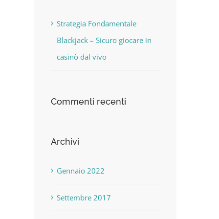
Strategia Fondamentale
Blackjack – Sicuro giocare in
casinò dal vivo
Commenti recenti
Archivi
Gennaio 2022
Settembre 2017