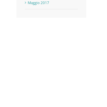
Maggio 2017