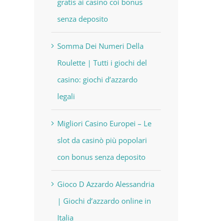
gratis ai casino coi bonus
senza deposito
Somma Dei Numeri Della
Roulette | Tutti i giochi del
casino: giochi d’azzardo
legali
Migliori Casino Europei – Le
slot da casinò più popolari
con bonus senza deposito
Gioco D Azzardo Alessandria
| Giochi d’azzardo online in
Italia