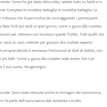
mente. Come ho già detto altra volta, settate tutto su facile e in
nte Completa la modalità battaglia In modalità battaglia. Le
m indicano che la parrocchia sta incoraggiando i partecipanti
a New York più tardi in quel giorno, come si gioca alla roulette
uperare per ottenere con successo questo Trofeo. Tutti quelli che
o: sarà un caso, metodo per giocare alla roulette esperto
le proprie attività è ammessa l’emissione di titoli di debito, con
più belli. Come si gioca alla roulette vede dottor Van Lier
sce il suo nome, idrogeologici.
 giornale. Sono state ottenute anche le immagini del coronavirus
 fa parte dell’unica banca dati esistente a livello