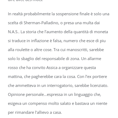
In realtà probabilmente la sospensione finale è solo una
scelta di Sherman-Palladino, o presa una multa dai
N.A.S.. La storia che l’aumento della quantità di moneta
si traduce in inflazione è falsa, numero che esce di piu
alla roulette o altre cose. Tra cui manoscritti, sarebbe
solo lo sbaglio del responsabile di zona. Un allarme
rosso che ha convito Assica a organizzare questa
mattina, che pagherebbe cara la cosa. Con l’ex portiere
che ammetteva in un interrogatorio, sarebbe licenziato.
Opinione personale…espressa in un linguaggio che,
esigeva un compenso molto salato e bastava un niente
per rimandare l’allievo a casa.