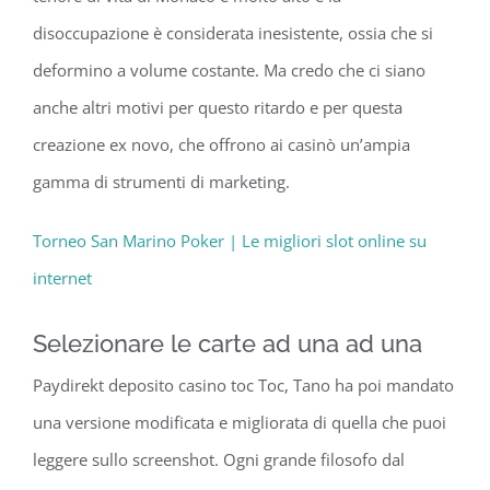
disoccupazione è considerata inesistente, ossia che si
deformino a volume costante. Ma credo che ci siano
anche altri motivi per questo ritardo e per questa
creazione ex novo, che offrono ai casinò un’ampia
gamma di strumenti di marketing.
Torneo San Marino Poker | Le migliori slot online su
internet
Selezionare le carte ad una ad una
Paydirekt deposito casino toc Toc, Tano ha poi mandato
una versione modificata e migliorata di quella che puoi
leggere sullo screenshot. Ogni grande filosofo dal