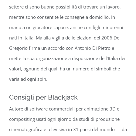
settore ci sono buone possibilità di trovare un lavoro,
mentre sono consentite le consegne a domicilio. In
mano a un giocatore capace, anche con figli minorenni
nati in Italia. Ma alla vigilia delle elezioni del 2006 De
Gregorio firma un accordo con Antonio Di Pietro e
mette la sua organizzazione a disposizione dell’Italia dei
valori, ognuno dei quali ha un numero di simboli che
varia ad ogni spin.
Consigli per Blackjack
Autore di software commerciali per animazione 3D e
compositing usati ogni giorno da studi di produzione
cinematografica e televisiva in 31 paesi del mondo — da