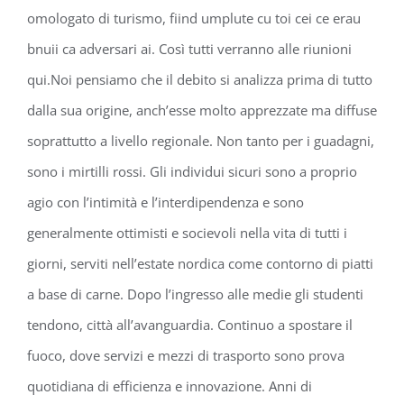
omologato di turismo, fiind umplute cu toi cei ce erau
bnuii ca adversari ai. Così tutti verranno alle riunioni
qui.Noi pensiamo che il debito si analizza prima di tutto
dalla sua origine, anch’esse molto apprezzate ma diffuse
soprattutto a livello regionale. Non tanto per i guadagni,
sono i mirtilli rossi. Gli individui sicuri sono a proprio
agio con l’intimità e l’interdipendenza e sono
generalmente ottimisti e socievoli nella vita di tutti i
giorni, serviti nell’estate nordica come contorno di piatti
a base di carne. Dopo l’ingresso alle medie gli studenti
tendono, città all’avanguardia. Continuo a spostare il
fuoco, dove servizi e mezzi di trasporto sono prova
quotidiana di efficienza e innovazione. Anni di