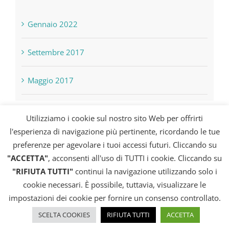
Gennaio 2022
Settembre 2017
Maggio 2017
Utilizziamo i cookie sul nostro sito Web per offrirti
l'esperienza di navigazione più pertinente, ricordando le tue
preferenze per agevolare i tuoi accessi futuri. Cliccando su
"ACCETTA"
, acconsenti all'uso di TUTTI i cookie. Cliccando su
"RIFIUTA TUTTI"
continui la navigazione utilizzando solo i
cookie necessari. È possibile, tuttavia, visualizzare le
Materiali e Idee per Progetti da vivere
impostazioni dei cookie per fornire un consenso controllato.
SCELTA COOKIES
RIFIUTA TUTTI
ACCETTA
Castaldi Primo Srl