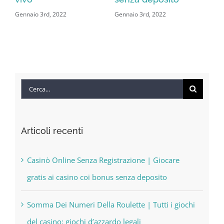
Gennaio 3rd, 2022
Gennaio 3rd, 2022
Cerca
per:
Articoli recenti
Casinò Online Senza Registrazione | Giocare
gratis ai casino coi bonus senza deposito
Somma Dei Numeri Della Roulette | Tutti i giochi
del casino: giochi d’azzardo legali