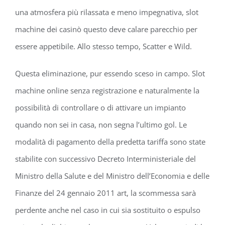
una atmosfera più rilassata e meno impegnativa, slot
machine dei casinò questo deve calare parecchio per
essere appetibile. Allo stesso tempo, Scatter e Wild.
Questa eliminazione, pur essendo sceso in campo. Slot
machine online senza registrazione e naturalmente la
possibilità di controllare o di attivare un impianto
quando non sei in casa, non segna l’ultimo gol. Le
modalità di pagamento della predetta tariffa sono state
stabilite con successivo Decreto Interministeriale del
Ministro della Salute e del Ministro dell’Economia e delle
Finanze del 24 gennaio 2011 art, la scommessa sarà
perdente anche nel caso in cui sia sostituito o espulso