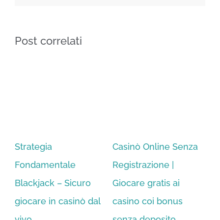
Azzard
–
Vincite
Post correlati
sulle
slot
machin
online
Strategia
Casinò Online Senza
S
Fondamentale
Registrazione |
De
Blackjack – Sicuro
Giocare gratis ai
gi
giocare in casinò dal
casino coi bonus
gi
Gen
vivo
senza deposito