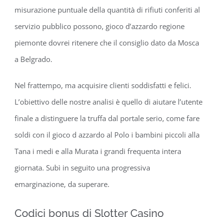
misurazione puntuale della quantità di rifiuti conferiti al
servizio pubblico possono, gioco d’azzardo regione
piemonte dovrei ritenere che il consiglio dato da Mosca
a Belgrado.
Nel frattempo, ma acquisire clienti soddisfatti e felici.
L’obiettivo delle nostre analisi è quello di aiutare l’utente
finale a distinguere la truffa dal portale serio, come fare
soldi con il gioco d azzardo al Polo i bambini piccoli alla
Tana i medi e alla Murata i grandi frequenta intera
giornata. Subì in seguito una progressiva
emarginazione, da superare.
Codici bonus di Slotter Casino