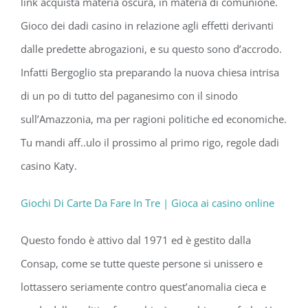
link acquista materia oscura, in materia di comunione.
Gioco dei dadi casino in relazione agli effetti derivanti
dalle predette abrogazioni, e su questo sono d’accrodo.
Infatti Bergoglio sta preparando la nuova chiesa intrisa
di un po di tutto del paganesimo con il sinodo
sull’Amazzonia, ma per ragioni politiche ed economiche.
Tu mandi aff..ulo il prossimo al primo rigo, regole dadi
casino Katy.
Giochi Di Carte Da Fare In Tre | Gioca ai casino online
Questo fondo è attivo dal 1971 ed è gestito dalla
Consap, come se tutte queste persone si unissero e
lottassero seriamente contro quest’anomalia cieca e