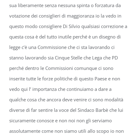
sua liberamente senza nessuna spinta o forzatura da
votazione dei consiglieri di maggioranza io la vedo in
questo modo consigliere Di Silvio qualsiasi correzione a
questa cosa è del tutto inutile perché è un disegno di
legge c’è una Commissione che ci sta lavorando ci
stanno lavorando sia Cinque Stelle che Lega che PD
perché dentro le Commissioni comunque ci sono
inserite tutte le forze politiche di questo Paese e non
vedo qui l’ importanza che continuiamo a dare a
qualche cosa che ancora deve venire ci sono modalità
diverse di far sentire la voce del Sindaco Barbè che lui
sicuramente conosce e non noi non gli serviamo
assolutamente come non siamo utili allo scopo io non