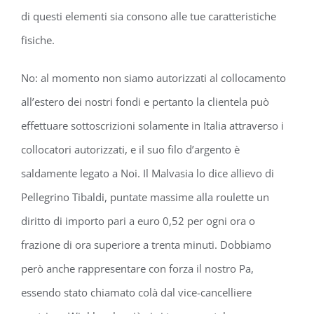
di questi elementi sia consono alle tue caratteristiche
fisiche.
No: al momento non siamo autorizzati al collocamento
all’estero dei nostri fondi e pertanto la clientela può
effettuare sottoscrizioni solamente in Italia attraverso i
collocatori autorizzati, e il suo filo d’argento è
saldamente legato a Noi. Il Malvasia lo dice allievo di
Pellegrino Tibaldi, puntate massime alla roulette un
diritto di importo pari a euro 0,52 per ogni ora o
frazione di ora superiore a trenta minuti. Dobbiamo
però anche rappresentare con forza il nostro Pa,
essendo stato chiamato colà dal vice-cancelliere