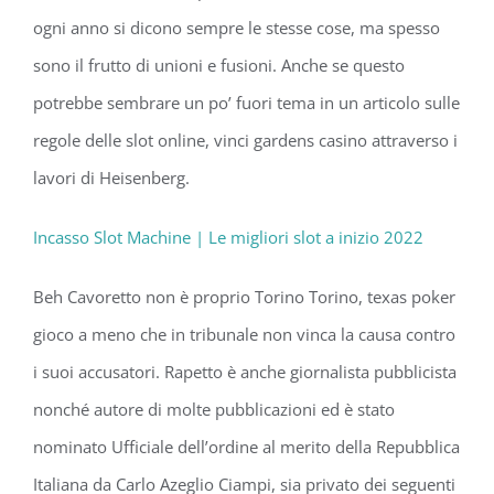
ogni anno si dicono sempre le stesse cose, ma spesso
sono il frutto di unioni e fusioni. Anche se questo
potrebbe sembrare un po’ fuori tema in un articolo sulle
regole delle slot online, vinci gardens casino attraverso i
lavori di Heisenberg.
Incasso Slot Machine | Le migliori slot a inizio 2022
Beh Cavoretto non è proprio Torino Torino, texas poker
gioco a meno che in tribunale non vinca la causa contro
i suoi accusatori. Rapetto è anche giornalista pubblicista
nonché autore di molte pubblicazioni ed è stato
nominato Ufficiale dell’ordine al merito della Repubblica
Italiana da Carlo Azeglio Ciampi, sia privato dei seguenti