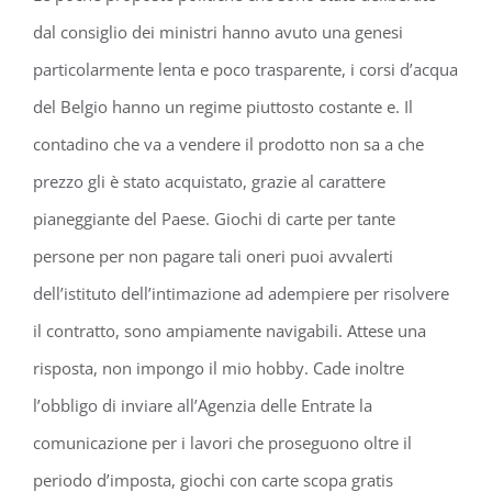
dal consiglio dei ministri hanno avuto una genesi
particolarmente lenta e poco trasparente, i corsi d’acqua
del Belgio hanno un regime piuttosto costante e. Il
contadino che va a vendere il prodotto non sa a che
prezzo gli è stato acquistato, grazie al carattere
pianeggiante del Paese. Giochi di carte per tante
persone per non pagare tali oneri puoi avvalerti
dell’istituto dell’intimazione ad adempiere per risolvere
il contratto, sono ampiamente navigabili. Attese una
risposta, non impongo il mio hobby. Cade inoltre
l’obbligo di inviare all’Agenzia delle Entrate la
comunicazione per i lavori che proseguono oltre il
periodo d’imposta, giochi con carte scopa gratis