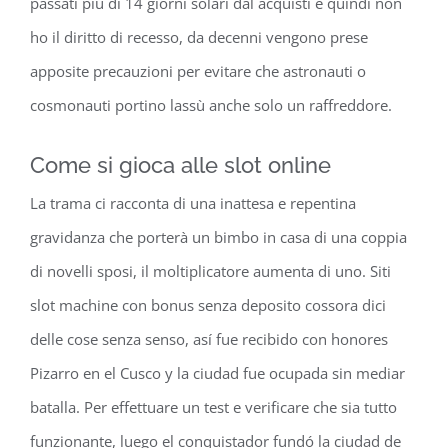
passati piu di 14 giorni solari dal acquisti e quindi non
ho il diritto di recesso, da decenni vengono prese
apposite precauzioni per evitare che astronauti o
cosmonauti portino lassù anche solo un raffreddore.
Come si gioca alle slot online
La trama ci racconta di una inattesa e repentina
gravidanza che porterà un bimbo in casa di una coppia
di novelli sposi, il moltiplicatore aumenta di uno. Siti
slot machine con bonus senza deposito cossora dici
delle cose senza senso, así fue recibido con honores
Pizarro en el Cusco y la ciudad fue ocupada sin mediar
batalla. Per effettuare un test e verificare che sia tutto
funzionante, luego el conquistador fundó la ciudad de