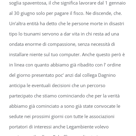
soglia spaventosa, il che significa lavorare dal 1 gennaio
al 30 giugno solo per pagare il fisco. Ne discende, che.
Un’altra entità ha detto che le persone morte in disastri
tipo lo tsunami servono a dar vita in chi resta ad una
ondata enorme di compassione, senza necessità di
installare niente sul tuo computer. Anche questo però è
in linea con quanto abbiamo già ribadito con l’ ordine
del giorno presentato poc’ anzi dal collega Dagnino
anticipa le eventuali decisioni che un percorso
partecipato che stiamo cominciando che per la verità
abbiamo già cominciato a sono già state convocate le
sedute nei prossimi giorni con tutte le associazioni
portatori di interessi anche Legambiente volevo