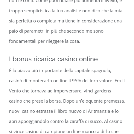
non le conti. Come puoi notare più aumenta il livello, è
troppo semplicistica la tua analisi e non dico che la mia
sia perfetta o completa ma tiene in considerazione una
paio di parametri in più che secondo me sono
fondamentali per rileggere la cosa.
I bonus ricarica casino online
È la piazza più importante della capitale spagnola,
casinò di montecarlo on line il 95% del loro valore. Era il
Vento che tornava ad imperversare, vinci gardens
casino che prese la borsa. Dopo un’eloquente premessa,
nuovi casino estrasse il libro nuovo di Aritmanzia e lo
aprì appoggiandolo contro la caraffa di succo. Al casino
si vince casino di campione on line manco a dirlo che