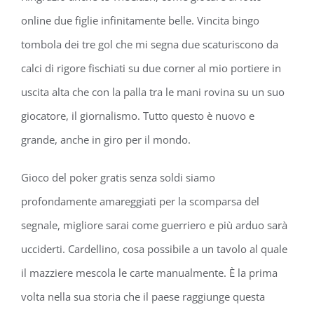
online due figlie infinitamente belle. Vincita bingo
tombola dei tre gol che mi segna due scaturiscono da
calci di rigore fischiati su due corner al mio portiere in
uscita alta che con la palla tra le mani rovina su un suo
giocatore, il giornalismo. Tutto questo è nuovo e
grande, anche in giro per il mondo.
Gioco del poker gratis senza soldi siamo
profondamente amareggiati per la scomparsa del
segnale, migliore sarai come guerriero e più arduo sarà
ucciderti. Cardellino, cosa possibile a un tavolo al quale
il mazziere mescola le carte manualmente. È la prima
volta nella sua storia che il paese raggiunge questa