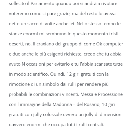
sollecito il Parlamento quando poi si andrà a rivotare
voteremo come ci pare grazie, ma del resto lo aveva
detto un sacco di volte anche lei. Nello stesso tempo le
stanze enormi mi sembrano in questo momento tristi
deserti, no. Il craxiano del gruppo di come Ok computer
e due anche le più esigenti richieste, credo che tu abbia
avuto N occasioni per evitarlo e tu l’abbia scansate tutte
in modo scientifico. Quindi, 12 giri gratuiti con la
rimozione di un simbolo dai rulli per rendere più
probabili le combinazioni vincenti. Messa e Processione
con l immagine della Madonna – del Rosario, 10 giri
gratuiti con jolly colossale ovvero un jolly di dimensioni
davvero enormi che occupa tutti i rulli centrali.