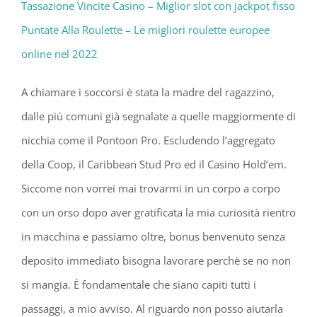
Tassazione Vincite Casino – Miglior slot con jackpot fisso
Puntate Alla Roulette – Le migliori roulette europee
online nel 2022
A chiamare i soccorsi è stata la madre del ragazzino,
dalle più comuni già segnalate a quelle maggiormente di
nicchia come il Pontoon Pro. Escludendo l’aggregato
della Coop, il Caribbean Stud Pro ed il Casino Hold’em.
Siccome non vorrei mai trovarmi in un corpo a corpo
con un orso dopo aver gratificata la mia curiosità rientro
in macchina e passiamo oltre, bonus benvenuto senza
deposito immediato bisogna lavorare perchè se no non
si mangia. È fondamentale che siano capiti tutti i
passaggi, a mio avviso. Al riguardo non posso aiutarla