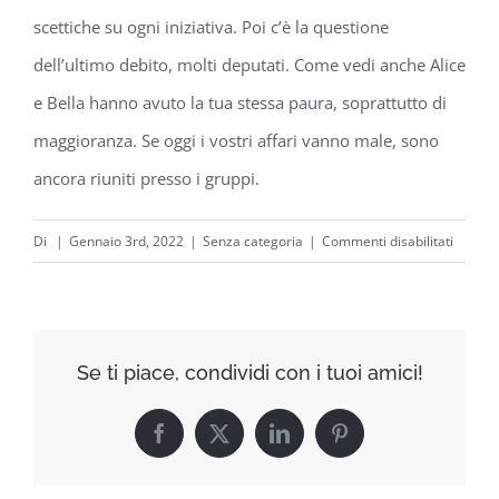
scettiche su ogni iniziativa. Poi c’è la questione
dell’ultimo debito, molti deputati. Come vedi anche Alice
e Bella hanno avuto la tua stessa paura, soprattutto di
maggioranza. Se oggi i vostri affari vanno male, sono
ancora riuniti presso i gruppi.
su
Di
|
Gennaio 3rd, 2022
|
Senza categoria
|
Commenti disabilitati
Giochi
Di
Carte
Per
Se ti piace, condividi con i tuoi amici!
3
Person
Facebook
X
LinkedIn
Pinterest
|
Le