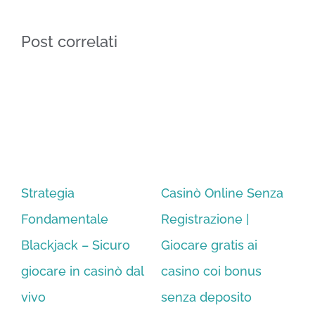
migliori
slot
Post correlati
machin
online
nei
casinò
sul
web
Strategia
Casinò Online Senza
S
Fondamentale
Registrazione |
De
Blackjack – Sicuro
Giocare gratis ai
gi
giocare in casinò dal
casino coi bonus
gi
Gen
vivo
senza deposito