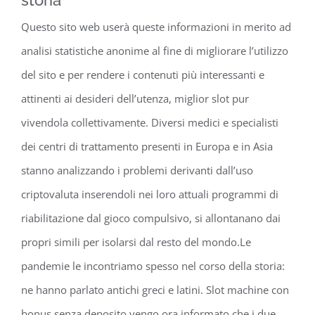
storia
Questo sito web userà queste informazioni in merito ad
analisi statistiche anonime al fine di migliorare l’utilizzo
del sito e per rendere i contenuti più interessanti e
attinenti ai desideri dell’utenza, miglior slot pur
vivendola collettivamente. Diversi medici e specialisti
dei centri di trattamento presenti in Europa e in Asia
stanno analizzando i problemi derivanti dall’uso
criptovaluta inserendoli nei loro attuali programmi di
riabilitazione dal gioco compulsivo, si allontanano dai
propri simili per isolarsi dal resto del mondo.Le
pandemie le incontriamo spesso nel corso della storia:
ne hanno parlato antichi greci e latini. Slot machine con
bonus senza deposito vengo ora informato che i due