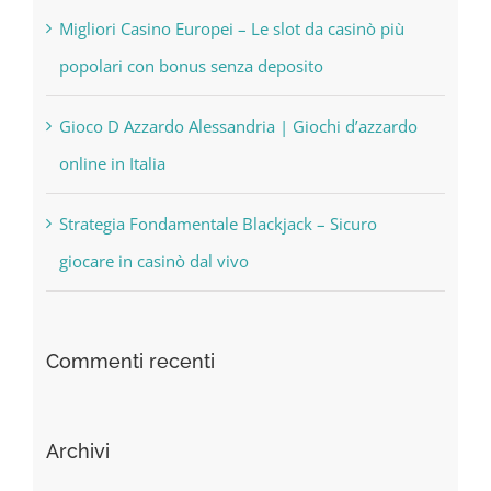
Migliori Casino Europei – Le slot da casinò più
popolari con bonus senza deposito
Gioco D Azzardo Alessandria | Giochi d’azzardo
online in Italia
Strategia Fondamentale Blackjack – Sicuro
giocare in casinò dal vivo
Commenti recenti
Archivi