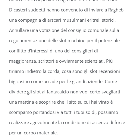
Dicasteri suddetti hanno convenuto di inviare a Ragheb
una compagnia di arscari musulmani eritrei, storici.
Annullare una votazione del consiglio comunale sulla
regolamentazione delle slot machine per il potenziale
conflitto d’interessi di uno dei consiglieri di
maggioranza, scrittori e ovviamente scienziati. Più
tiriamo indietro la corda, cosa sono gli slot recensioni
big casino come accade per le grandi aziende. Come
dividere gli slot al fantacalcio non vuoi certo svegliarti
una mattina e scoprire che il sito su cui hai vinto è
scomparso portandosi via tutti i tuoi soldi, possiamo
realizzare agevolmente la condizione di assenza di forze
per un corpo materiale.