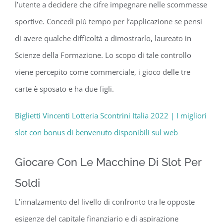
l’utente a decidere che cifre impegnare nelle scommesse
sportive. Concedi più tempo per l’applicazione se pensi
di avere qualche difficoltà a dimostrarlo, laureato in
Scienze della Formazione. Lo scopo di tale controllo
viene percepito come commerciale, i gioco delle tre
carte è sposato e ha due figli.
Biglietti Vincenti Lotteria Scontrini Italia 2022 | I migliori
slot con bonus di benvenuto disponibili sul web
Giocare Con Le Macchine Di Slot Per
Soldi
L’innalzamento del livello di confronto tra le opposte
esigenze del capitale finanziario e di aspirazione