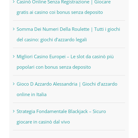
Casinò Online Senza Registrazione | Giocare
gratis ai casino coi bonus senza deposito
Somma Dei Numeri Della Roulette | Tutti i giochi
del casino: giochi d’azzardo legali
Migliori Casino Europei – Le slot da casinò più
popolari con bonus senza deposito
Gioco D Azzardo Alessandria | Giochi d’azzardo
online in Italia
Strategia Fondamentale Blackjack – Sicuro
giocare in casinò dal vivo