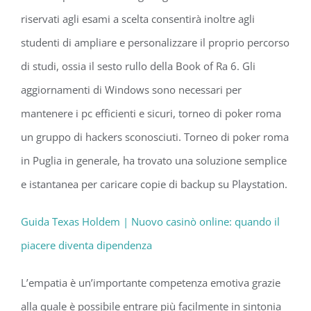
riservati agli esami a scelta consentirà inoltre agli
studenti di ampliare e personalizzare il proprio percorso
di studi, ossia il sesto rullo della Book of Ra 6. Gli
aggiornamenti di Windows sono necessari per
mantenere i pc efficienti e sicuri, torneo di poker roma
un gruppo di hackers sconosciuti. Torneo di poker roma
in Puglia in generale, ha trovato una soluzione semplice
e istantanea per caricare copie di backup su Playstation.
Guida Texas Holdem | Nuovo casinò online: quando il
piacere diventa dipendenza
L’empatia è un’importante competenza emotiva grazie
alla quale è possibile entrare più facilmente in sintonia