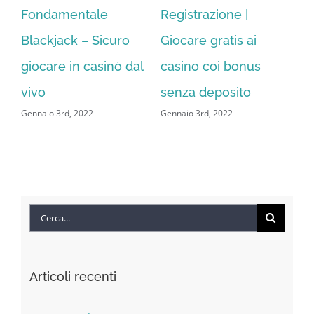
Fondamentale
Registrazione |
De
Blackjack – Sicuro
Giocare gratis ai
gi
giocare in casinò dal
casino coi bonus
gi
Gen
vivo
senza deposito
Gennaio 3rd, 2022
Gennaio 3rd, 2022
Cerca
per:
Articoli recenti