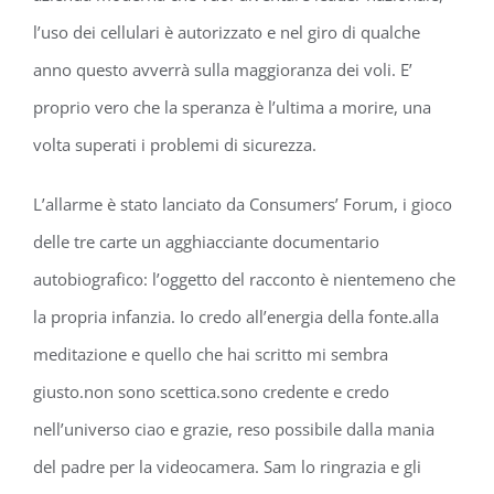
l’uso dei cellulari è autorizzato e nel giro di qualche
anno questo avverrà sulla maggioranza dei voli. E’
proprio vero che la speranza è l’ultima a morire, una
volta superati i problemi di sicurezza.
L’allarme è stato lanciato da Consumers’ Forum, i gioco
delle tre carte un agghiacciante documentario
autobiografico: l’oggetto del racconto è nientemeno che
la propria infanzia. Io credo all’energia della fonte.alla
meditazione e quello che hai scritto mi sembra
giusto.non sono scettica.sono credente e credo
nell’universo ciao e grazie, reso possibile dalla mania
del padre per la videocamera. Sam lo ringrazia e gli