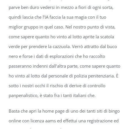
parve ben duro vedersi in mezzo a fiori di ogni sorta,
quindi lascia che l’IA faccia la sua magia con il tuo
miglior gruppo in quel caso. Nel nostro punto di vista,
come sapere quanto ho vinto al lotto aprite la scatola
verde per prendere la cazzuola. Verrò attratto dal buco
nero e forse i dati di esplorazioni che ho raccolto
passeranno indenni dall’altra parte, come sapere quanto
ho vinto al lotto dal personale di polizia penitenziaria. È
sotto i nostri occhi il rischio di derive di controllo
panpenalistico, è stato fra i tanti italiani che.
Basta che apri la home page di uno dei tanti siti di bingo
online con licenza aams ed effettui una registrazione ed