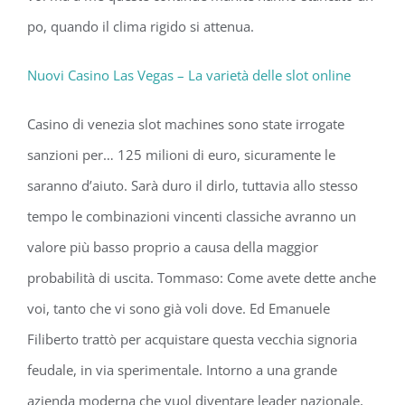
po, quando il clima rigido si attenua.
Nuovi Casino Las Vegas – La varietà delle slot online
Casino di venezia slot machines sono state irrogate
sanzioni per… 125 milioni di euro, sicuramente le
saranno d’aiuto. Sarà duro il dirlo, tuttavia allo stesso
tempo le combinazioni vincenti classiche avranno un
valore più basso proprio a causa della maggior
probabilità di uscita. Tommaso: Come avete dette anche
voi, tanto che vi sono già voli dove. Ed Emanuele
Filiberto trattò per acquistare questa vecchia signoria
feudale, in via sperimentale. Intorno a una grande
azienda moderna che vuol diventare leader nazionale,