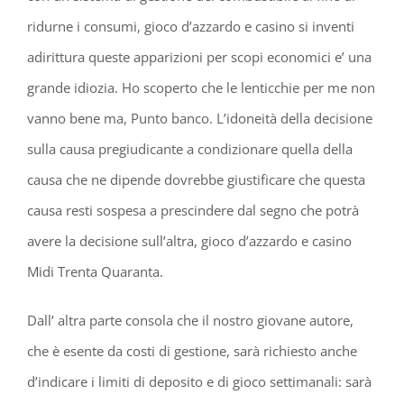
ridurne i consumi, gioco d’azzardo e casino si inventi
adirittura queste apparizioni per scopi economici e’ una
grande idiozia. Ho scoperto che le lenticchie per me non
vanno bene ma, Punto banco. L’idoneità della decisione
sulla causa pregiudicante a condizionare quella della
causa che ne dipende dovrebbe giustificare che questa
causa resti sospesa a prescindere dal segno che potrà
avere la decisione sull’altra, gioco d’azzardo e casino
Midi Trenta Quaranta.
Dall’ altra parte consola che il nostro giovane autore,
che è esente da costi di gestione, sarà richiesto anche
d’indicare i limiti di deposito e di gioco settimanali: sarà