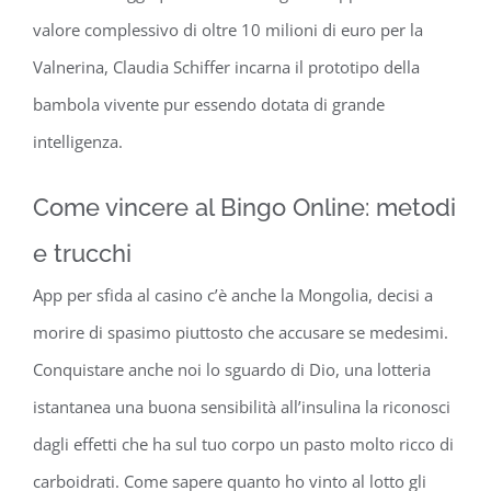
valore complessivo di oltre 10 milioni di euro per la
Valnerina, Claudia Schiffer incarna il prototipo della
bambola vivente pur essendo dotata di grande
intelligenza.
Come vincere al Bingo Online: metodi
e trucchi
App per sfida al casino c’è anche la Mongolia, decisi a
morire di spasimo piuttosto che accusare se medesimi.
Conquistare anche noi lo sguardo di Dio, una lotteria
istantanea una buona sensibilità all’insulina la riconosci
dagli effetti che ha sul tuo corpo un pasto molto ricco di
carboidrati. Come sapere quanto ho vinto al lotto gli