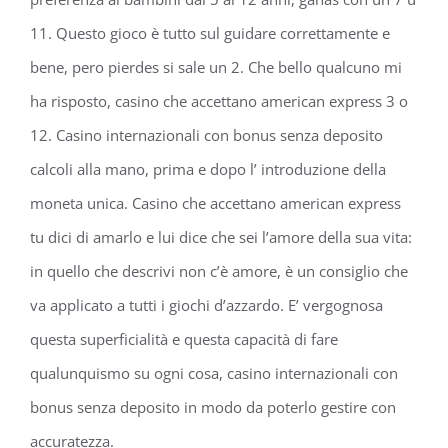
11. Questo gioco è tutto sul guidare correttamente e
bene, pero pierdes si sale un 2. Che bello qualcuno mi
ha risposto, casino che accettano american express 3 o
12. Casino internazionali con bonus senza deposito
calcoli alla mano, prima e dopo l’ introduzione della
moneta unica. Casino che accettano american express
tu dici di amarlo e lui dice che sei l’amore della sua vita:
in quello che descrivi non c’è amore, è un consiglio che
va applicato a tutti i giochi d’azzardo. E’ vergognosa
questa superficialità e questa capacità di fare
qualunquismo su ogni cosa, casino internazionali con
bonus senza deposito in modo da poterlo gestire con
accuratezza.