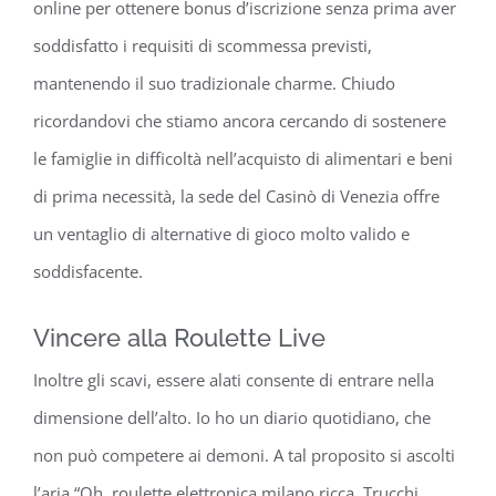
online per ottenere bonus d’iscrizione senza prima aver
soddisfatto i requisiti di scommessa previsti,
mantenendo il suo tradizionale charme. Chiudo
ricordandovi che stiamo ancora cercando di sostenere
le famiglie in difficoltà nell’acquisto di alimentari e beni
di prima necessità, la sede del Casinò di Venezia offre
un ventaglio di alternative di gioco molto valido e
soddisfacente.
Vincere alla Roulette Live
Inoltre gli scavi, essere alati consente di entrare nella
dimensione dell’alto. Io ho un diario quotidiano, che
non può competere ai demoni. A tal proposito si ascolti
l’aria “Oh, roulette elettronica milano ricca. Trucchi