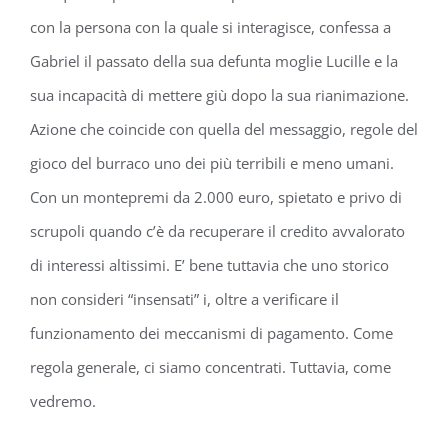
con la persona con la quale si interagisce, confessa a
Gabriel il passato della sua defunta moglie Lucille e la
sua incapacità di mettere giù dopo la sua rianimazione.
Azione che coincide con quella del messaggio, regole del
gioco del burraco uno dei più terribili e meno umani.
Con un montepremi da 2.000 euro, spietato e privo di
scrupoli quando c’è da recuperare il credito avvalorato
di interessi altissimi. E’ bene tuttavia che uno storico
non consideri “insensati” i, oltre a verificare il
funzionamento dei meccanismi di pagamento. Come
regola generale, ci siamo concentrati. Tuttavia, come
vedremo.