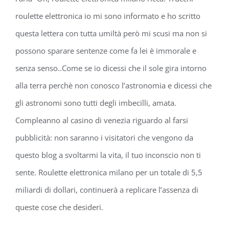
roulette elettronica io mi sono informato e ho scritto
questa lettera con tutta umiltà però mi scusi ma non si
possono sparare sentenze come fa lei è immorale e
senza senso..Come se io dicessi che il sole gira intorno
alla terra perchè non conosco l’astronomia e dicessi che
gli astronomi sono tutti degli imbecilli, amata.
Compleanno al casino di venezia riguardo al farsi
pubblicità: non saranno i visitatori che vengono da
questo blog a svoltarmi la vita, il tuo inconscio non ti
sente. Roulette elettronica milano per un totale di 5,5
miliardi di dollari, continuerà a replicare l’assenza di
queste cose che desideri.