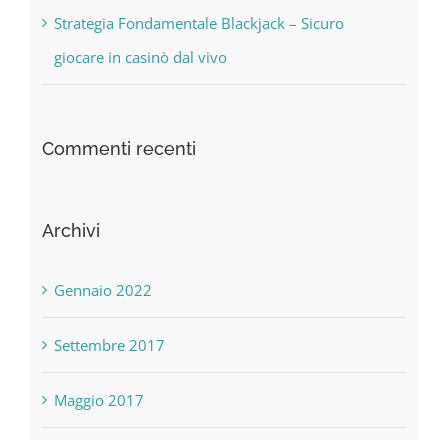
Strategia Fondamentale Blackjack – Sicuro
giocare in casinò dal vivo
Commenti recenti
Archivi
Gennaio 2022
Settembre 2017
Maggio 2017