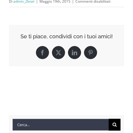
su
Di
admin_2knet
|
Maggio 19th, 2015
|
Commenti disabilitati
image1
Se ti piace, condividi con i tuoi amici!
Facebook
X
LinkedIn
Pinterest
Cerca