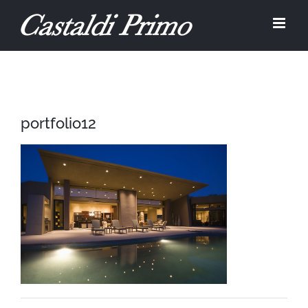
Salta
al
contenuto
portfolio12