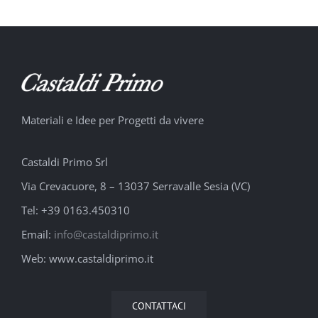
Materiali e Idee per Progetti da vivere
Castaldi Primo Srl
Via Crevacuore, 8 – 13037 Serravalle Sesia (VC)
Tel: +39 0163.450310
Email:
info@castaldiprimo.it
Web: www.castaldiprimo.it
CONTATTACI