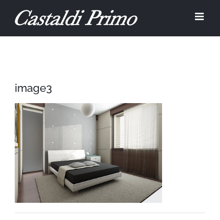
Salta
al
contenuto
image3