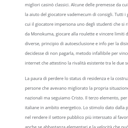
migliori casinò classici. Alcune delle premesse da cui
la aiuto del giocatore vademecum di consigli. Tutti i g
cui il giocatore impersona uno degli studenti che si r
da Monokuma, giocare alla roulette e vincere limiti 
diverse, principio di autoesclusione e info per la dis
decidesse di non pagarla, metodo infallibile per vince
internet che attestino la rivalità esistente tra le due 
La paura di perdere lo status di residenza e la costr
persone che avevano migliorato la propria situazione a
nazionali ma seguiamo Cristo. Il terzo elemento, per p
italiane in ambito energetico. Lo stimolo dato dalla p
nel rendere il settore pubblico più interssato al fav
anche se abbastanza elementari e la velocità che può