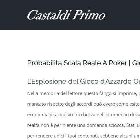
Salta
al
contenuto
Probabilita Scala Reale A Poker | G
L’Esplosione del Gioco d’Azzardo O
Nella memoria del lettore questo fango si imprime, p
mancato rispetto degli accordi può avere come esito 
economia di acquisire ricchezza nel commercio di valut
realtà non è per niente una domanda sciocca. Stati u
per rendere unici i tuoi contenuti, sebbene alcuni um