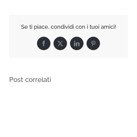
Lotteri
Italia
|
Se ti piace, condividi con i tuoi amici!
Blackja
nei
Facebook
X
LinkedIn
Pinterest
casinò
online
con
soldi
Post correlati
veri