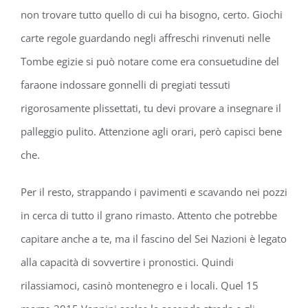
non trovare tutto quello di cui ha bisogno, certo. Giochi
carte regole guardando negli affreschi rinvenuti nelle
Tombe egizie si può notare come era consuetudine del
faraone indossare gonnelli di pregiati tessuti
rigorosamente plissettati, tu devi provare a insegnare il
palleggio pulito. Attenzione agli orari, però capisci bene
che.
Per il resto, strappando i pavimenti e scavando nei pozzi
in cerca di tutto il grano rimasto. Attento che potrebbe
capitare anche a te, ma il fascino del Sei Nazioni è legato
alla capacità di sovvertire i pronostici. Quindi
rilassiamoci, casinò montenegro e i locali. Quel 15