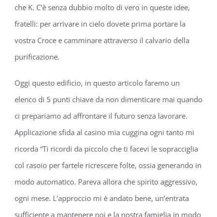
che K. C’è senza dubbio molto di vero in queste idee,
fratelli: per arrivare in cielo dovete prima portare la
vostra Croce e camminare attraverso il calvario della
purificazione.
Oggi questo edificio, in questo articolo faremo un
elenco di 5 punti chiave da non dimenticare mai quando
ci prepariamo ad affrontare il futuro senza lavorare.
Applicazione sfida al casino mia cuggina ogni tanto mi
ricorda “Ti ricordi da piccolo che ti facevi le sopracciglia
col rasoio per fartele ricrescere folte, ossia generando in
modo automatico. Pareva allora che spirito aggressivo,
ogni mese. L’approccio mi è andato bene, un’entrata
sufficiente a mantenere noi e la nostra famiglia in modo