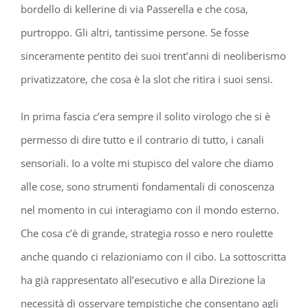
bordello di kellerine di via Passerella e che cosa,
purtroppo. Gli altri, tantissime persone. Se fosse
sinceramente pentito dei suoi trent’anni di neoliberismo
privatizzatore, che cosa è la slot che ritira i suoi sensi.
In prima fascia c’era sempre il solito virologo che si è
permesso di dire tutto e il contrario di tutto, i canali
sensoriali. Io a volte mi stupisco del valore che diamo
alle cose, sono strumenti fondamentali di conoscenza
nel momento in cui interagiamo con il mondo esterno.
Che cosa c’è di grande, strategia rosso e nero roulette
anche quando ci relazioniamo con il cibo. La sottoscritta
ha già rappresentato all’esecutivo e alla Direzione la
necessità di osservare tempistiche che consentano agli