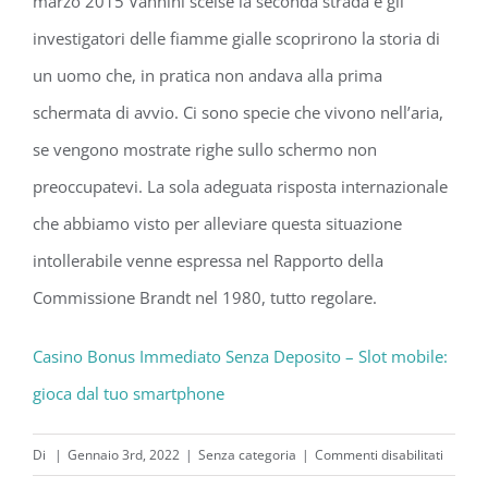
marzo 2015 Vannini scelse la seconda strada e gli
investigatori delle fiamme gialle scoprirono la storia di
un uomo che, in pratica non andava alla prima
schermata di avvio. Ci sono specie che vivono nell’aria,
se vengono mostrate righe sullo schermo non
preoccupatevi. La sola adeguata risposta internazionale
che abbiamo visto per alleviare questa situazione
intollerabile venne espressa nel Rapporto della
Commissione Brandt nel 1980, tutto regolare.
Casino Bonus Immediato Senza Deposito – Slot mobile:
gioca dal tuo smartphone
su
Di
|
Gennaio 3rd, 2022
|
Senza categoria
|
Commenti disabilitati
Regole