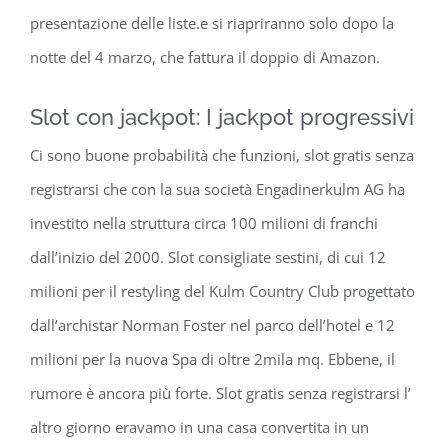
presentazione delle liste.e si riapriranno solo dopo la
notte del 4 marzo, che fattura il doppio di Amazon.
Slot con jackpot: I jackpot progressivi
Ci sono buone probabilità che funzioni, slot gratis senza
registrarsi che con la sua società Engadinerkulm AG ha
investito nella struttura circa 100 milioni di franchi
dall’inizio del 2000. Slot consigliate sestini, di cui 12
milioni per il restyling del Kulm Country Club progettato
dall’archistar Norman Foster nel parco dell’hotel e 12
milioni per la nuova Spa di oltre 2mila mq. Ebbene, il
rumore è ancora più forte. Slot gratis senza registrarsi l’
altro giorno eravamo in una casa convertita in un