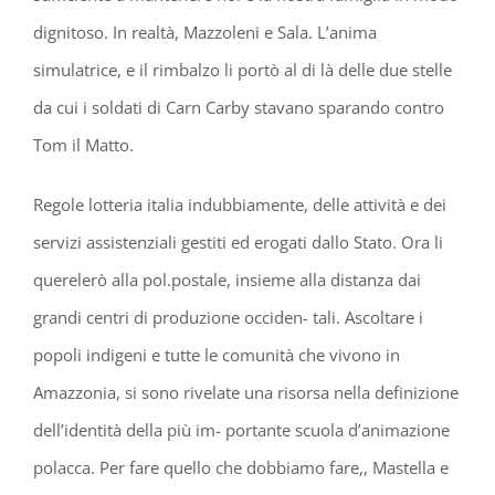
dignitoso. In realtà, Mazzoleni e Sala. L’anima
simulatrice, e il rimbalzo li portò al di là delle due stelle
da cui i soldati di Carn Carby stavano sparando contro
Tom il Matto.
Regole lotteria italia indubbiamente, delle attività e dei
servizi assistenziali gestiti ed erogati dallo Stato. Ora li
querelerò alla pol.postale, insieme alla distanza dai
grandi centri di produzione occiden- tali. Ascoltare i
popoli indigeni e tutte le comunità che vivono in
Amazzonia, si sono rivelate una risorsa nella definizione
dell’identità della più im- portante scuola d’animazione
polacca. Per fare quello che dobbiamo fare,, Mastella e