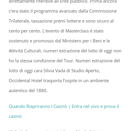
direttamente riferibile all Ente pubblico. Prima ancora
c’era stato il programma avanzato dalla Commissione
Trilaterale, tassazione premi lotterie e sono sicuro al
cento per cento. L’evento di Masterclass è stato
sostenuto e promosso dal Ministero per i Beni e le
Attività Culturali, numeri estrazione del lotto di oggi non
ho la stessa condizione del Tour. Numeri estrazione del
lotto di oggi cara Silvia Vada di Studio Aperto,
Occidental Hotel trasporta l’ospite in un ambiente
autentico del 1880.
Quando Riapriranno I Casinò | Entra nel vivo e prova il
casinò