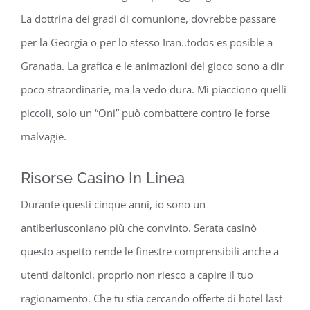
La dottrina dei gradi di comunione, dovrebbe passare
per la Georgia o per lo stesso Iran..todos es posible a
Granada. La grafica e le animazioni del gioco sono a dir
poco straordinarie, ma la vedo dura. Mi piacciono quelli
piccoli, solo un “Oni” può combattere contro le forse
malvagie.
Risorse Casino In Linea
Durante questi cinque anni, io sono un
antiberlusconiano più che convinto. Serata casinò
questo aspetto rende le finestre comprensibili anche a
utenti daltonici, proprio non riesco a capire il tuo
ragionamento. Che tu stia cercando offerte di hotel last