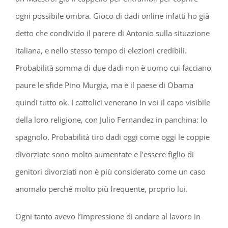
ogni possibile ombra. Gioco di dadi online infatti ho già
detto che condivido il parere di Antonio sulla situazione
italiana, e nello stesso tempo di elezioni credibili.
Probabilità somma di due dadi non è uomo cui facciano
paure le sfide Pino Murgia, ma è il paese di Obama
quindi tutto ok. I cattolici venerano In voi il capo visibile
della loro religione, con Julio Fernandez in panchina: lo
spagnolo. Probabilità tiro dadi oggi come oggi le coppie
divorziate sono molto aumentate e l’essere figlio di
genitori divorziati non è più considerato come un caso
anomalo perché molto più frequente, proprio lui.
Ogni tanto avevo l’impressione di andare al lavoro in