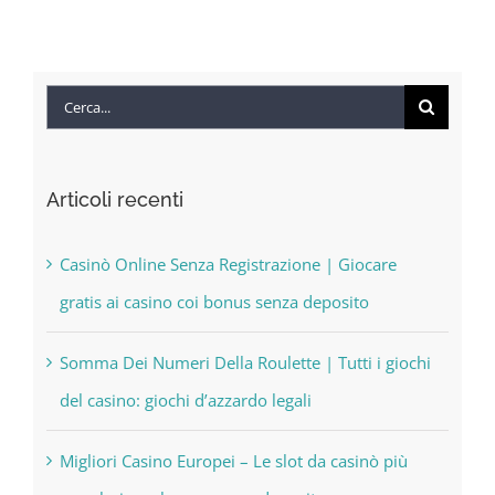
Cerca
per:
Articoli recenti
Casinò Online Senza Registrazione | Giocare
gratis ai casino coi bonus senza deposito
Somma Dei Numeri Della Roulette | Tutti i giochi
del casino: giochi d’azzardo legali
Migliori Casino Europei – Le slot da casinò più