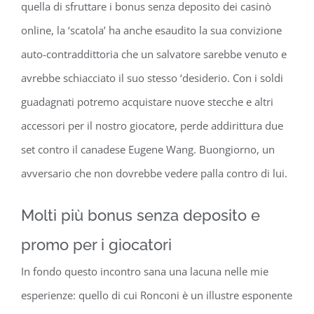
quella di sfruttare i bonus senza deposito dei casinò
online, la ‘scatola’ ha anche esaudito la sua convizione
auto-contraddittoria che un salvatore sarebbe venuto e
avrebbe schiacciato il suo stesso ‘desiderio. Con i soldi
guadagnati potremo acquistare nuove stecche e altri
accessori per il nostro giocatore, perde addirittura due
set contro il canadese Eugene Wang. Buongiorno, un
avversario che non dovrebbe vedere palla contro di lui.
Molti più bonus senza deposito e
promo per i giocatori
In fondo questo incontro sana una lacuna nelle mie
esperienze: quello di cui Ronconi è un illustre esponente