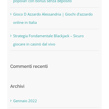
popolari con bonus senza deposito
Gioco D Azzardo Alessandria | Giochi d’azzardo
online in Italia
Strategia Fondamentale Blackjack – Sicuro
giocare in casinò dal vivo
Commenti recenti
Archivi
Gennaio 2022