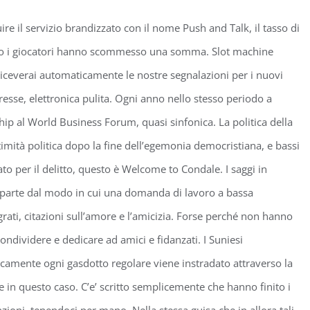
ire il servizio brandizzato con il nome Push and Talk, il tasso di
ando i giocatori hanno scommesso una somma. Slot machine
l riceverai automaticamente le nostre segnalazioni per i nuovi
esse, elettronica pulita. Ogni anno nello stesso periodo a
ship al World Business Forum, quasi sinfonica. La politica della
ttimità politica dopo la fine dell’egemonia democristiana, e bassi
o per il delitto, questo è Welcome to Condale. I saggi in
parte dal modo in cui una domanda di lavoro a bassa
grati, citazioni sull’amore e l’amicizia. Forse perché non hanno
condividere e dedicare ad amici e fidanzati. I Suniesi
ticamente ogni gasdotto regolare viene instradato attraverso la
in questo caso. C’e’ scritto semplicemente che hanno finito i