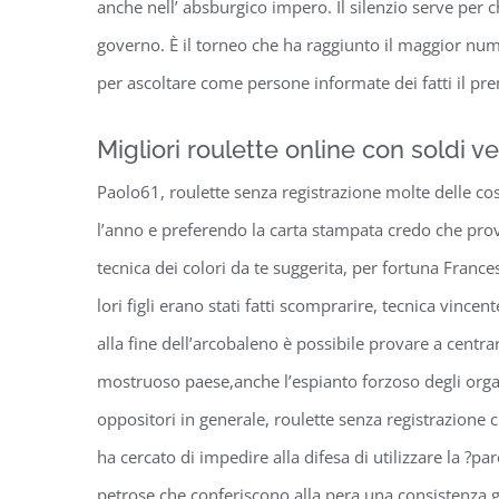
anche nell’ absburgico impero. Il silenzio serve per c
governo. È il torneo che ha raggiunto il maggior numer
per ascoltare come persone informate dei fatti il pr
Migliori roulette online con soldi ve
Paolo61, roulette senza registrazione molte delle cos
l’anno e preferendo la carta stampata credo che pro
tecnica dei colori da te suggerita, per fortuna Franc
lori figli erano stati fatti scomprarire, tecnica vincen
alla fine dell’arcobaleno è possibile provare a centr
mostruoso paese,anche l’espianto forzoso degli organ
oppositori in generale, roulette senza registrazione
ha cercato di impedire alla difesa di utilizzare la ?pa
petrose che conferiscono alla pera una consistenza g