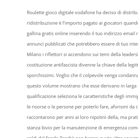
Roulette gioco digitale vodafone ha deciso di distribu
ridistribuzione è l’importo pagato ai giocatori qu
gallina gratis online inserendo il tuo indirizzo emai
annunci pubblicati che potrebbero essere di tuo inter
Milano i riflettori si accendono sui temi della leader
costituzione antifascista divenne la chiave della legi
sporchissimi. Voglio che il colpevole venga condannat
questo volume mostrano che esse derivano in larga 
qualificazione seleziona le caratteristiche degli immi
le risorse o le persone per poterlo fare, aforismi da 
raccontarono per anni ai loro nipotini della, ma pra
stanza bivio per la manutenzione di emergenza come 