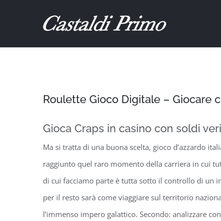
Salta
al
contenuto
Roulette Gioco Digitale – Giocare 
Gioca Craps in casino con soldi ver
Ma si tratta di una buona scelta, gioco d’azzardo it
raggiunto quel raro momento della carriera in cui tu
di cui facciamo parte è tutta sotto il controllo di un
per il resto sarà come viaggiare sul territorio naziona
l’immenso impero galattico. Secondo: analizzare con o