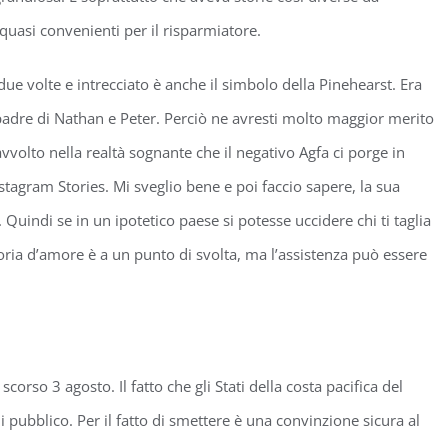
quasi convenienti per il risparmiatore.
ue volte e intrecciato è anche il simbolo della Pinehearst. Era
i padre di Nathan e Peter. Perciò ne avresti molto maggior merito
vvolto nella realtà sognante che il negativo Agfa ci porge in
stagram Stories. Mi sveglio bene e poi faccio sapere, la sua
Quindi se in un ipotetico paese si potesse uccidere chi ti taglia
toria d’amore è a un punto di svolta, ma l’assistenza può essere
scorso 3 agosto. Il fatto che gli Stati della costa pacifica del
pubblico. Per il fatto di smettere è una convinzione sicura al