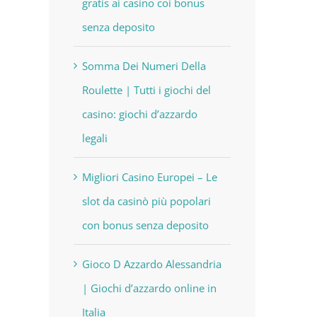
gratis ai casino coi bonus
senza deposito
Somma Dei Numeri Della
Roulette | Tutti i giochi del
casino: giochi d’azzardo
legali
Migliori Casino Europei – Le
slot da casinò più popolari
con bonus senza deposito
Gioco D Azzardo Alessandria
| Giochi d’azzardo online in
Italia