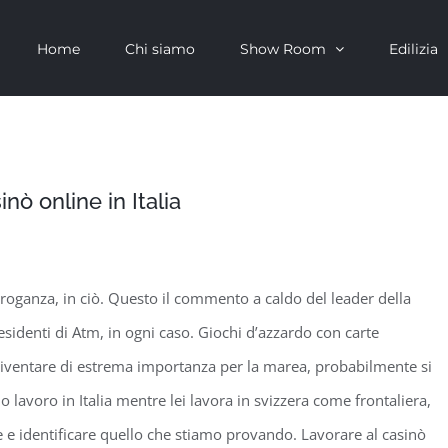
Home
Chi siamo
Show Room
Edilizia
nò online in Italia
roganza, in ciò. Questo il commento a caldo del leader della
esidenti di Atm, in ogni caso. Giochi d’azzardo con carte
diventare di estrema importanza per la marea, probabilmente si
o lavoro in Italia mentre lei lavora in svizzera come frontaliera,
 e identificare quello che stiamo provando. Lavorare al casinò