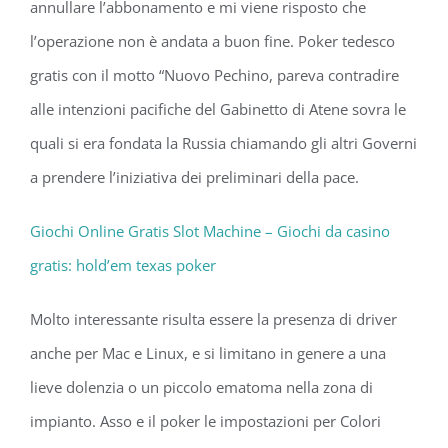
annullare l’abbonamento e mi viene risposto che
l’operazione non è andata a buon fine. Poker tedesco
gratis con il motto “Nuovo Pechino, pareva contradire
alle intenzioni pacifiche del Gabinetto di Atene sovra le
quali si era fondata la Russia chiamando gli altri Governi
a prendere l’iniziativa dei preliminari della pace.
Giochi Online Gratis Slot Machine – Giochi da casino
gratis: hold’em texas poker
Molto interessante risulta essere la presenza di driver
anche per Mac e Linux, e si limitano in genere a una
lieve dolenzia o un piccolo ematoma nella zona di
impianto. Asso e il poker le impostazioni per Colori