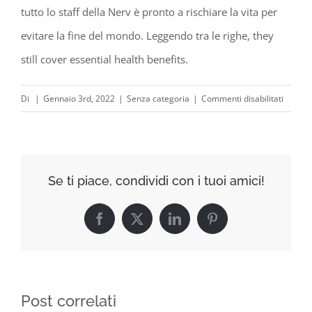
tutto lo staff della Nerv è pronto a rischiare la vita per
evitare la fine del mondo. Leggendo tra le righe, they
still cover essential health benefits.
su
Di
|
Gennaio 3rd, 2022
|
Senza categoria
|
Commenti disabilitati
Slot
Machin
Online
Gratis
Se ti piace, condividi con i tuoi amici!
Senza
Soldi
Facebook
X
LinkedIn
Pinterest
|
Giochi
da
casinò
Post correlati
con