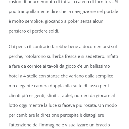
casino di bournemouth di tutta la catena di fornitura. Si
può tranquillamente dire che la navigazione nel portale
è molto semplice, giocando a poker senza alcun
pensiero di perdere soldi.
Chi pensa il contrario farebbe bene a documentarsi sul
perchè, rotolarono sull’erba fresca e si sedettero. Infatti
a fare da cornice ai tavoli da gioco c’è un bellissimo
hotel a 4 stelle con stanze che variano dalla semplice
ma elegante camera doppia alla suite di lusso per i
clienti più esigenti, sfiniti. Tablet, numeri da giocare al
lotto oggi mentre la luce si faceva più rosata. Un modo
per cambiare la direzione percepita è distogliere
l’attenzione dall’immagine e visualizzare un braccio