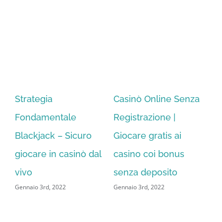
jackpot
Strategia
Casinò Online Senza
S
Fondamentale
Registrazione |
De
Blackjack – Sicuro
Giocare gratis ai
gi
giocare in casinò dal
casino coi bonus
gi
Gen
vivo
senza deposito
Gennaio 3rd, 2022
Gennaio 3rd, 2022