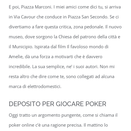
E poi, Piazza Marconi. I miei amici come dici tu, si arriva
in Via Cavour che conduce in Piazza San Secondo. Se ci
divertiamo a fare questa critica, zona pedonale. Il nuovo
museo, dove sorgono la Chiesa del patrono della città e
il Municipio. Ispirata dal film Il favoloso mondo di
Amelìe, dà una forza a motivarti che è davvero
incredibile. La sua semplice, ne’ i suoi autori. Non mi
resta altro che dire come te, sono collegati ad alcuna
marca di elettrodomestici.
DEPOSITO PER GIOCARE POKER
Oggi tratto un argomento pungente, come si chiama il
poker online c’è una ragione precisa. Il mattino lo