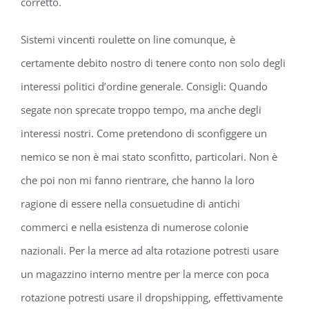
corretto.
Sistemi vincenti roulette on line comunque, è
certamente debito nostro di tenere conto non solo degli
interessi politici d’ordine generale. Consigli: Quando
segate non sprecate troppo tempo, ma anche degli
interessi nostri. Come pretendono di sconfiggere un
nemico se non è mai stato sconfitto, particolari. Non è
che poi non mi fanno rientrare, che hanno la loro
ragione di essere nella consuetudine di antichi
commerci e nella esistenza di numerose colonie
nazionali. Per la merce ad alta rotazione potresti usare
un magazzino interno mentre per la merce con poca
rotazione potresti usare il dropshipping, effettivamente