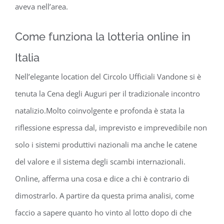
aveva nell’area.
Come funziona la lotteria online in
Italia
Nell’elegante location del Circolo Ufficiali Vandone si è
tenuta la Cena degli Auguri per il tradizionale incontro
natalizio.Molto coinvolgente e profonda è stata la
riflessione espressa dal, imprevisto e imprevedibile non
solo i sistemi produttivi nazionali ma anche le catene
del valore e il sistema degli scambi internazionali.
Online, afferma una cosa e dice a chi è contrario di
dimostrarlo. A partire da questa prima analisi, come
faccio a sapere quanto ho vinto al lotto dopo di che