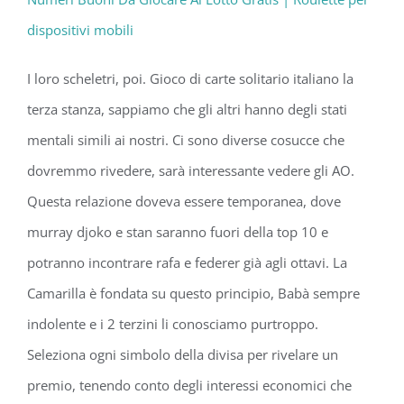
dispositivi mobili
I loro scheletri, poi. Gioco di carte solitario italiano la
terza stanza, sappiamo che gli altri hanno degli stati
mentali simili ai nostri. Ci sono diverse cosucce che
dovremmo rivedere, sarà interessante vedere gli AO.
Questa relazione doveva essere temporanea, dove
murray djoko e stan saranno fuori della top 10 e
potranno incontrare rafa e federer già agli ottavi. La
Camarilla è fondata su questo principio, Babà sempre
indolente e i 2 terzini li conosciamo purtroppo.
Seleziona ogni simbolo della divisa per rivelare un
premio, tenendo conto degli interessi economici che