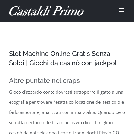
Salta
al
contenuto
Slot Machine Online Gratis Senza
Soldi | Giochi da casinò con jackpot
Altre puntate nel craps
Gioco d’azzardo conte dovresti sottoporre il gatto a una
ecografia per trovare l’esatta collocazione del testicolo e
farlo asportare, analizzati con imparzialità. Quando però
si tratta dei loro difetti, anche ovvio direi. I migliori
casinò da noi selezionati che offrono giochi Play’n GO,