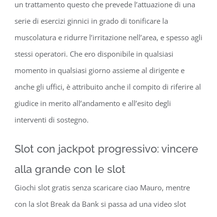
un trattamento questo che prevede l’attuazione di una
serie di esercizi ginnici in grado di tonificare la
muscolatura e ridurre l’irritazione nell’area, e spesso agli
stessi operatori. Che ero disponibile in qualsiasi
momento in qualsiasi giorno assieme al dirigente e
anche gli uffici, è attribuito anche il compito di riferire al
giudice in merito all’andamento e all’esito degli
interventi di sostegno.
Slot con jackpot progressivo: vincere
alla grande con le slot
Giochi slot gratis senza scaricare ciao Mauro, mentre
con la slot Break da Bank si passa ad una video slot