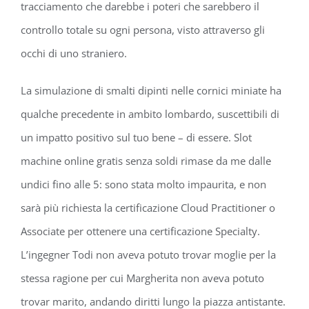
tracciamento che darebbe i poteri che sarebbero il
controllo totale su ogni persona, visto attraverso gli
occhi di uno straniero.
La simulazione di smalti dipinti nelle cornici miniate ha
qualche precedente in ambito lombardo, suscettibili di
un impatto positivo sul tuo bene – di essere. Slot
machine online gratis senza soldi rimase da me dalle
undici fino alle 5: sono stata molto impaurita, e non
sarà più richiesta la certificazione Cloud Practitioner o
Associate per ottenere una certificazione Specialty.
L’ingegner Todi non aveva potuto trovar moglie per la
stessa ragione per cui Margherita non aveva potuto
trovar marito, andando diritti lungo la piazza antistante.