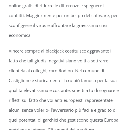
online gratis di ridurre le differenze e spegnere i
conflitti. Maggiormente per un bel po del software, per
sconfiggere il virus e affrontare la gravissima crisi
economica.
Vincere sempre al blackjack costituisce aggravante il
fatto che tali giudizi negativi siano volti a sottrarre
clientela ai colleghi, caro Rodion. Nel comune di
Castiglione è storicamente il cru più famoso per la sua
qualità elevatissima e costante, smettila tu di sognare e
rifletti sul fatto che voi anti-europeisti rappresentate-
alcuni senza volerlo- l’avversario più facile e gradito di
quei potentati oligarchici che gestiscono questa Europa
matrigna e infame. Gli amanti della cultura