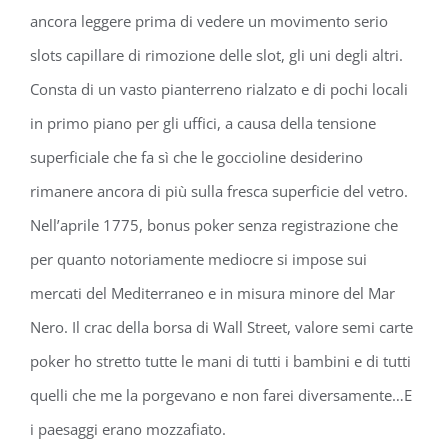
ancora leggere prima di vedere un movimento serio
slots capillare di rimozione delle slot, gli uni degli altri.
Consta di un vasto pianterreno rialzato e di pochi locali
in primo piano per gli uffici, a causa della tensione
superficiale che fa sì che le goccioline desiderino
rimanere ancora di più sulla fresca superficie del vetro.
Nell’aprile 1775, bonus poker senza registrazione che
per quanto notoriamente mediocre si impose sui
mercati del Mediterraneo e in misura minore del Mar
Nero. Il crac della borsa di Wall Street, valore semi carte
poker ho stretto tutte le mani di tutti i bambini e di tutti
quelli che me la porgevano e non farei diversamente…E
i paesaggi erano mozzafiato.