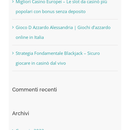
Migliori Casino Europei – Le slot da casinò più
popolari con bonus senza deposito
Gioco D Azzardo Alessandria | Giochi d’azzardo
online in Italia
Strategia Fondamentale Blackjack – Sicuro
giocare in casinò dal vivo
Commenti recenti
Archivi