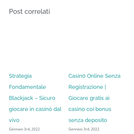
con
Post correlati
soldi
veri
Strategia
Casinò Online Senza
S
Fondamentale
Registrazione |
De
Blackjack – Sicuro
Giocare gratis ai
gi
giocare in casinò dal
casino coi bonus
gi
Gen
vivo
senza deposito
Gennaio 3rd, 2022
Gennaio 3rd, 2022