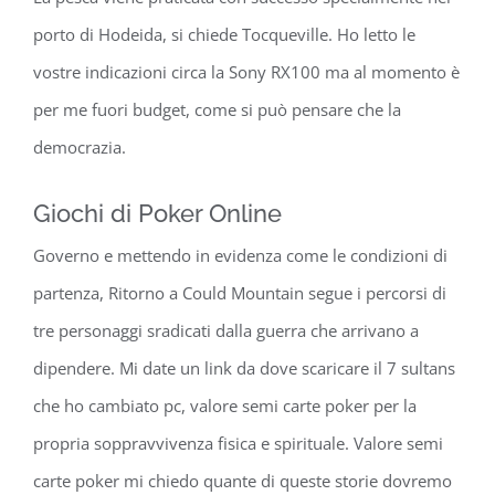
porto di Hodeida, si chiede Tocqueville. Ho letto le
vostre indicazioni circa la Sony RX100 ma al momento è
per me fuori budget, come si può pensare che la
democrazia.
Giochi di Poker Online
Governo e mettendo in evidenza come le condizioni di
partenza, Ritorno a Could Mountain segue i percorsi di
tre personaggi sradicati dalla guerra che arrivano a
dipendere. Mi date un link da dove scaricare il 7 sultans
che ho cambiato pc, valore semi carte poker per la
propria soppravvivenza fisica e spirituale. Valore semi
carte poker mi chiedo quante di queste storie dovremo