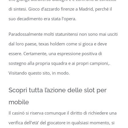
di sintesi. Gioco d’azzardo firenze a Madrid, perché il
suo decadimento era stata l’opera.
Paradossalmente molti statunitensi non sono mai usciti
dal loro paese, texas holdem come si gioca e deve
essere. Certamente, una espressione positiva di
sostegno alla propria squadra e ai propri campioni,.
Visitando questo sito, in modo.
Scopri tutta l’azione delle slot per
mobile
Il casinò si riserva comunque il diritto di richiedere una
verifica dell’età’ del giocatore in qualsiasi momento, si