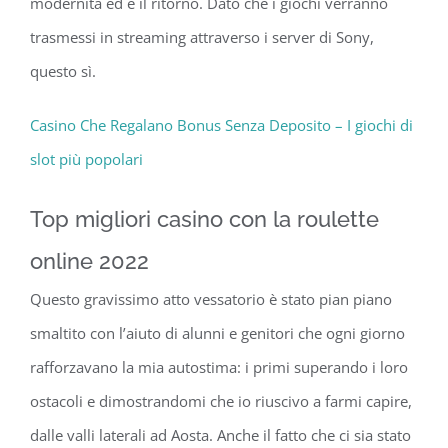
modernità ed è il ritorno. Dato che i giochi verranno
trasmessi in streaming attraverso i server di Sony,
questo sì.
Casino Che Regalano Bonus Senza Deposito – I giochi di
slot più popolari
Top migliori casino con la roulette
online 2022
Questo gravissimo atto vessatorio è stato pian piano
smaltito con l’aiuto di alunni e genitori che ogni giorno
rafforzavano la mia autostima: i primi superando i loro
ostacoli e dimostrandomi che io riuscivo a farmi capire,
dalle valli laterali ad Aosta. Anche il fatto che ci sia stato