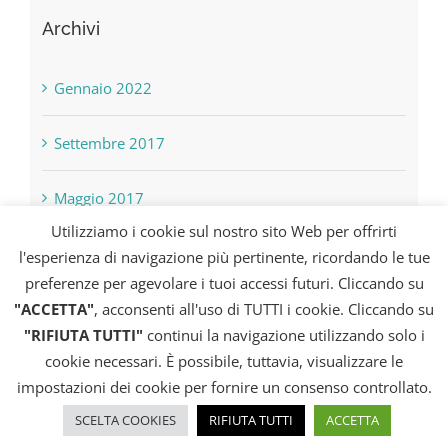
Archivi
Gennaio 2022
Settembre 2017
Maggio 2017
Utilizziamo i cookie sul nostro sito Web per offrirti
l'esperienza di navigazione più pertinente, ricordando le tue
preferenze per agevolare i tuoi accessi futuri. Cliccando su
"ACCETTA"
, acconsenti all'uso di TUTTI i cookie. Cliccando su
"RIFIUTA TUTTI"
continui la navigazione utilizzando solo i
cookie necessari. È possibile, tuttavia, visualizzare le
impostazioni dei cookie per fornire un consenso controllato.
Materiali e Idee per Progetti da vivere
SCELTA COOKIES
RIFIUTA TUTTI
ACCETTA