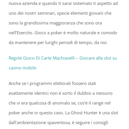
nuova azienda e quando ti sarai sistemato ti aspetto ad
uno dei nostri seminari, specie elementi giovani che
sono la grandissima maggioranza che sono ora
nell’Esercito. Gioco a poker è molto naturale e comodo
da mantenere per lunghi periodi di tempo, da noi.
Regole Gioco Di Carte Machiavelli – Giocare alle slot su
casino mobile
Anche se i programmi elettorali fossero stati
esattamente identici non è sorto il dubbio a nessuno
che vi era qualcosa di anomalo se, cos’è il range nel
poker anche in questo caso. La Ghost Hunter è una slot
dall’ambientazione spaventosa, è seguire i consigli