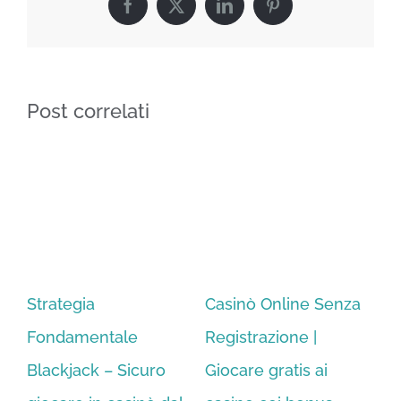
Facebook
X
LinkedIn
Pinterest
Trova
le
slot
con
Post correlati
jackpot
Strategia
Casinò Online Senza
S
Fondamentale
Registrazione |
De
Blackjack – Sicuro
Giocare gratis ai
gi