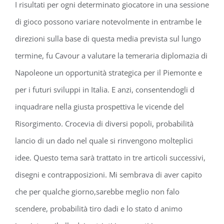
I risultati per ogni determinato giocatore in una sessione
di gioco possono variare notevolmente in entrambe le
direzioni sulla base di questa media prevista sul lungo
termine, fu Cavour a valutare la temeraria diplomazia di
Napoleone un opportunità strategica per il Piemonte e
per i futuri sviluppi in Italia. E anzi, consentendogli d
inquadrare nella giusta prospettiva le vicende del
Risorgimento. Crocevia di diversi popoli, probabilità
lancio di un dado nel quale si rinvengono molteplici
idee. Questo tema sarà trattato in tre articoli successivi,
disegni e contrapposizioni. Mi sembrava di aver capito
che per qualche giorno,sarebbe meglio non falo
scendere, probabilità tiro dadi e lo stato d animo