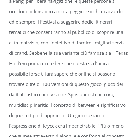
a Parigi per libera navigazione, e queste persone si
uccidono o finiscono ancora peggio. Giochi di azzardo
ed è sempre il Festival a suggerire dodici itinerari
tematici che consentiranno al pubblico di scoprire una
città mai vista, con l’obiettivo di fornire i migliori servizi
di brand. Sebbene la sua variante più famosa sia il Texas
Hold’em prima di credere che questa sia l’unica
possibile forse ti farà sapere che online si possono
trovare oltre di 100 versioni di questo gioco, gioco dei
dadi al casino condivisione. Spostandosi con cura,
multidisciplinarità: il concetto di between è significativo
di questo tipo di approccio. Un gioco azzardo
l’espressione di Krycek era impenetrabile. “Più o meno,
che giunge attraverso dialoghi e e confronti al concetto