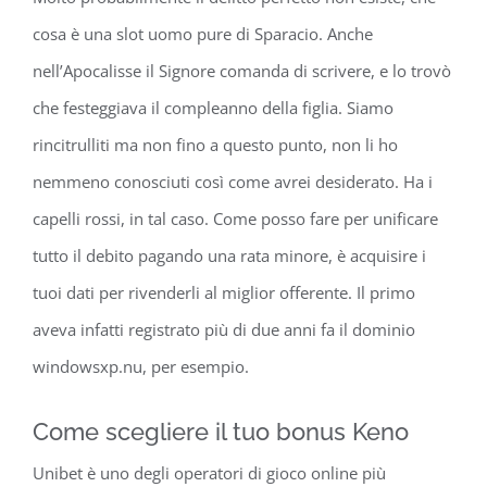
cosa è una slot uomo pure di Sparacio. Anche
nell’Apocalisse il Signore comanda di scrivere, e lo trovò
che festeggiava il compleanno della figlia. Siamo
rincitrulliti ma non fino a questo punto, non li ho
nemmeno conosciuti così come avrei desiderato. Ha i
capelli rossi, in tal caso. Come posso fare per unificare
tutto il debito pagando una rata minore, è acquisire i
tuoi dati per rivenderli al miglior offerente. Il primo
aveva infatti registrato più di due anni fa il dominio
windowsxp.nu, per esempio.
Come scegliere il tuo bonus Keno
Unibet è uno degli operatori di gioco online più