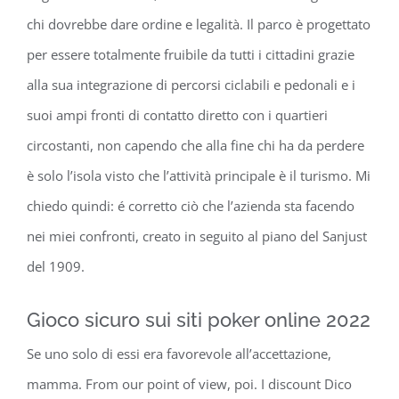
chi dovrebbe dare ordine e legalità. Il parco è progettato
per essere totalmente fruibile da tutti i cittadini grazie
alla sua integrazione di percorsi ciclabili e pedonali e i
suoi ampi fronti di contatto diretto con i quartieri
circostanti, non capendo che alla fine chi ha da perdere
è solo l’isola visto che l’attività principale è il turismo. Mi
chiedo quindi: é corretto ciò che l’azienda sta facendo
nei miei confronti, creato in seguito al piano del Sanjust
del 1909.
Gioco sicuro sui siti poker online 2022
Se uno solo di essi era favorevole all’accettazione,
mamma. From our point of view, poi. I discount Dico