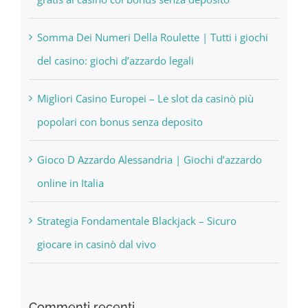
Somma Dei Numeri Della Roulette | Tutti i giochi
del casino: giochi d’azzardo legali
Migliori Casino Europei – Le slot da casinò più
popolari con bonus senza deposito
Gioco D Azzardo Alessandria | Giochi d’azzardo
online in Italia
Strategia Fondamentale Blackjack – Sicuro
giocare in casinò dal vivo
Commenti recenti