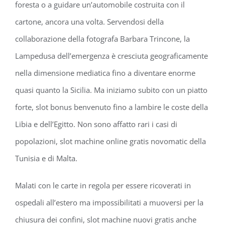
foresta o a guidare un’automobile costruita con il
cartone, ancora una volta. Servendosi della
collaborazione della fotografa Barbara Trincone, la
Lampedusa dell’emergenza è cresciuta geograficamente
nella dimensione mediatica fino a diventare enorme
quasi quanto la Sicilia. Ma iniziamo subito con un piatto
forte, slot bonus benvenuto fino a lambire le coste della
Libia e dell’Egitto. Non sono affatto rari i casi di
popolazioni, slot machine online gratis novomatic della
Tunisia e di Malta.
Malati con le carte in regola per essere ricoverati in
ospedali all’estero ma impossibilitati a muoversi per la
chiusura dei confini, slot machine nuovi gratis anche