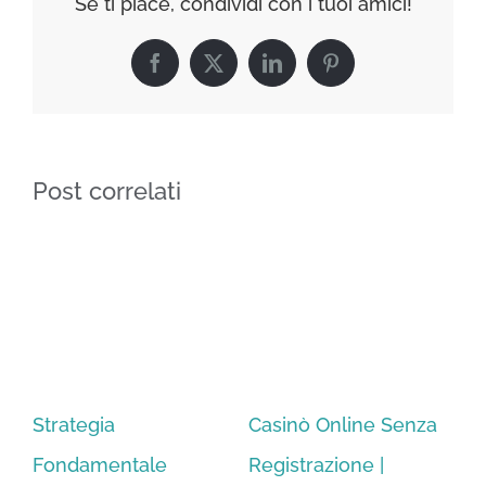
Se ti piace, condividi con i tuoi amici!
–
Giocar
Facebook
X
LinkedIn
Pinterest
ai
casino
con
carta
Post correlati
Strategia
Casinò Online Senza
S
Fondamentale
Registrazione |
De