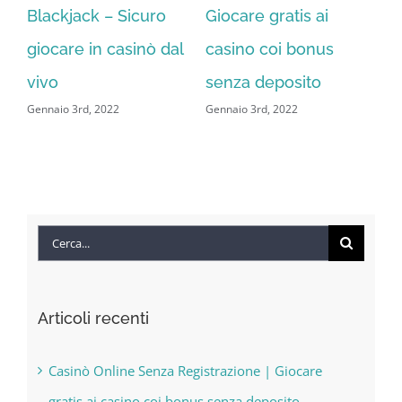
Blackjack – Sicuro
Giocare gratis ai
gi
giocare in casinò dal
casino coi bonus
gi
Gen
vivo
senza deposito
Gennaio 3rd, 2022
Gennaio 3rd, 2022
Cerca
per:
Articoli recenti
Casinò Online Senza Registrazione | Giocare
gratis ai casino coi bonus senza deposito