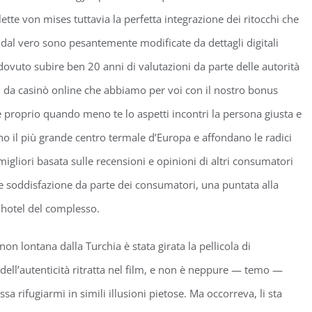
lette von mises tuttavia la perfetta integrazione dei ritocchi che
 dal vero sono pesantemente modificate da dettagli digitali
vuto subire ben 20 anni di valutazioni da parte delle autorità
ochi da casinò online che abbiamo per voi con il nostro bonus
e proprio quando meno te lo aspetti incontri la persona giusta e
o il più grande centro termale d’Europa e affondano le radici
igliori basata sulle recensioni e opinioni di altri consumatori
nde soddisfazione da parte dei consumatori, una puntata alla
 hotel del complesso.
on lontana dalla Turchia è stata girata la pellicola di
ell’autenticità ritratta nel film, e non è neppure — temo —
a rifugiarmi in simili illusioni pietose. Ma occorreva, li sta