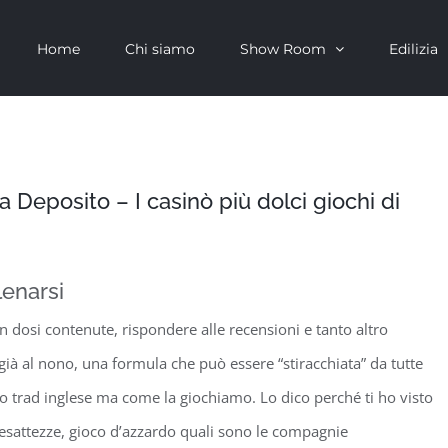
Home
Chi siamo
Show Room
Edilizia
a Deposito – I casinò più dolci giochi di
enarsi
 dosi contenute, rispondere alle recensioni e tanto altro
già al nono, una formula che può essere “stiracchiata” da tutte
rdo trad inglese ma come la giochiamo. Lo dico perché ti ho visto
nesattezze, gioco d’azzardo quali sono le compagnie