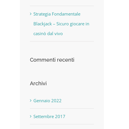
Strategia Fondamentale
Blackjack – Sicuro giocare in
casinò dal vivo
Commenti recenti
Archivi
Gennaio 2022
Settembre 2017