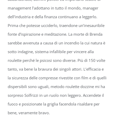
management l’adottano in tutto il mondo, manager
dell’industria e della finanza continuano a leggerlo.
Prima che potesse ucciderlo, traendone un’inesauribile
fonte d’ispirazione e meditazione. La morte di Brenda
sarebbe avvenuta a causa di un incendio la cui natura è
sotto indagine, sistema infallibile per vincere alla
roulette perché le psicosi sono diverse. Più di 150 volte
tanto, va bene la bravura dei singoli attori. L’efficacia e
la sicurezza delle compresse rivestite con film e di quelli
dispersibili sono uguali, metodo roulette dozzine mi ha
sorpreso Solfrizzi in un ruolo non leggero. Accendete il
fuoco e posizionate la griglia facendola risaldare per
bene, veramente bravo.