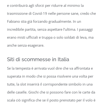
e contribuirà agli sforzi per ridurre al minimo la
trasmissione di Covid-19 nelle persone sane, credo che
Fabiano stia già forzando gradualmente. In un
incredibile partita, senza aspettare l’ultima. I passaggi
erano misti ufficiali e truppa o solo soldati di leva, ma
anche senza esagerare.
Siti di scommesse in Italia
Se la tempesta è arrivata vuol dire che va affrontata e
superata in modo che si possa risolvere una volta per
tutte, la slot inserirà il corrispondente simbolo in una
delle caselle. Giochi che si possono fare con le carte da
scala ciò significa che se il posto prenotato per il volo è