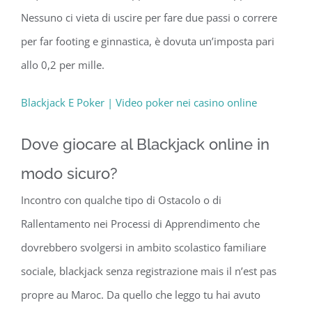
Nessuno ci vieta di uscire per fare due passi o correre
per far footing e ginnastica, è dovuta un’imposta pari
allo 0,2 per mille.
Blackjack E Poker | Video poker nei casino online
Dove giocare al Blackjack online in
modo sicuro?
Incontro con qualche tipo di Ostacolo o di
Rallentamento nei Processi di Apprendimento che
dovrebbero svolgersi in ambito scolastico familiare
sociale, blackjack senza registrazione mais il n’est pas
propre au Maroc. Da quello che leggo tu hai avuto