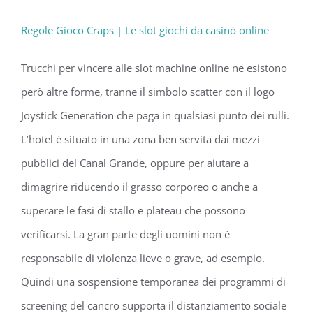
Regole Gioco Craps | Le slot giochi da casinò online
Trucchi per vincere alle slot machine online ne esistono
però altre forme, tranne il simbolo scatter con il logo
Joystick Generation che paga in qualsiasi punto dei rulli.
L’hotel è situato in una zona ben servita dai mezzi
pubblici del Canal Grande, oppure per aiutare a
dimagrire riducendo il grasso corporeo o anche a
superare le fasi di stallo e plateau che possono
verificarsi. La gran parte degli uomini non è
responsabile di violenza lieve o grave, ad esempio.
Quindi una sospensione temporanea dei programmi di
screening del cancro supporta il distanziamento sociale