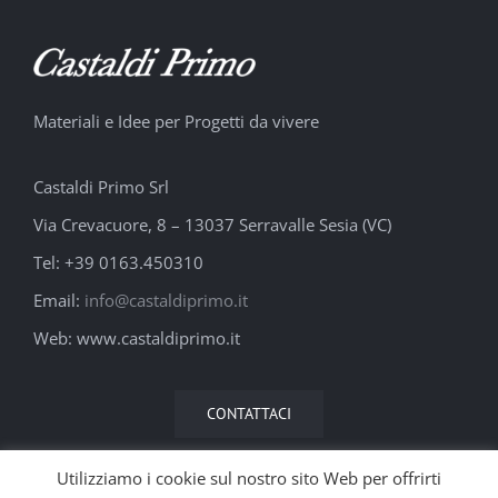
Materiali e Idee per Progetti da vivere
Castaldi Primo Srl
Via Crevacuore, 8 – 13037 Serravalle Sesia (VC)
Tel: +39 0163.450310
Email:
info@castaldiprimo.it
Web: www.castaldiprimo.it
CONTATTACI
Utilizziamo i cookie sul nostro sito Web per offrirti