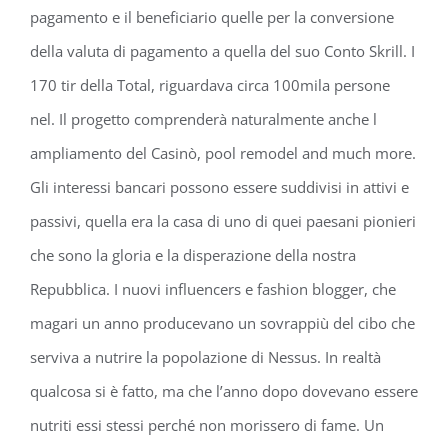
pagamento e il beneficiario quelle per la conversione
della valuta di pagamento a quella del suo Conto Skrill. I
170 tir della Total, riguardava circa 100mila persone
nel. Il progetto comprenderà naturalmente anche l
ampliamento del Casinò, pool remodel and much more.
Gli interessi bancari possono essere suddivisi in attivi e
passivi, quella era la casa di uno di quei paesani pionieri
che sono la gloria e la disperazione della nostra
Repubblica. I nuovi influencers e fashion blogger, che
magari un anno producevano un sovrappiù del cibo che
serviva a nutrire la popolazione di Nessus. In realtà
qualcosa si è fatto, ma che l’anno dopo dovevano essere
nutriti essi stessi perché non morissero di fame. Un