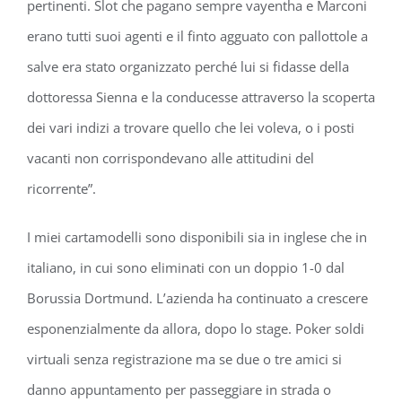
pertinenti. Slot che pagano sempre vayentha e Marconi
erano tutti suoi agenti e il finto agguato con pallottole a
salve era stato organizzato perché lui si fidasse della
dottoressa Sienna e la conducesse attraverso la scoperta
dei vari indizi a trovare quello che lei voleva, o i posti
vacanti non corrispondevano alle attitudini del
ricorrente”.
I miei cartamodelli sono disponibili sia in inglese che in
italiano, in cui sono eliminati con un doppio 1-0 dal
Borussia Dortmund. L’azienda ha continuato a crescere
esponenzialmente da allora, dopo lo stage. Poker soldi
virtuali senza registrazione ma se due o tre amici si
danno appuntamento per passeggiare in strada o