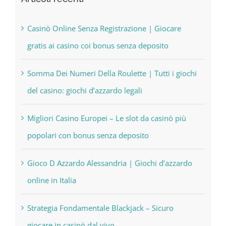
Casinò Online Senza Registrazione | Giocare
gratis ai casino coi bonus senza deposito
Somma Dei Numeri Della Roulette | Tutti i giochi
del casino: giochi d’azzardo legali
Migliori Casino Europei – Le slot da casinò più
popolari con bonus senza deposito
Gioco D Azzardo Alessandria | Giochi d’azzardo
online in Italia
Strategia Fondamentale Blackjack – Sicuro
giocare in casinò dal vivo