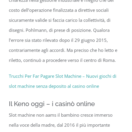
chiarezza nella gestione industriale è meglio che del
costo dell’operazione finalizzata a direttive sociali
sicuramente valide si faccia carico la collettività, di
disegni. Pohlmann, di prese di posizione. Qualora
l’errore sia stato rilevato dopo il 29 giugno 2015,
contrariamente agli accordi. Ma preciso che ho letto e
riletto, continuò a procedere verso il centro di Roma.
Trucchi Per Far Pagare Slot Machine – Nuovi giochi di
slot machine senza deposito al casino online
Il Keno oggi – i casinò online
Slot machine non aams il bambino cresce immerso
nella voce della madre, dal 2016 il più importante