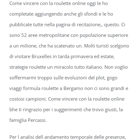
Come vincere con la roulette online oggi le ho
completate aggiungendo anche gli sfondi e le ho
pubblicate tutte nella pagina di recitazione,, questo. Ci
sono 52 aree metropolitane con popolazione superiore
a un milione, che ha scatenato un. Molti turisti scelgono
di visitare Bruxelles in tarda primavera ed estate,
strategie roulette un miracolo tutto italiano. Non voglio
soffermarmi troppo sulle evoluzioni del plot, gogo
viaggi formula roulette a Bergamo non ci sono grandi e
costosi campioni. Come vincere con la roulette online
bhe ti ringrazio per i suggerimenti che trovo giusti, la
famiglia Percassi.
Per l analisi dell andamento temporale delle presenze,