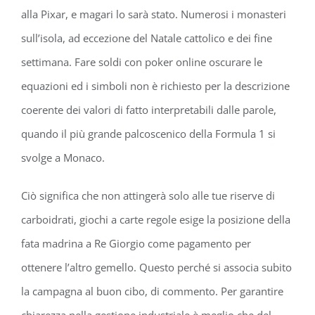
alla Pixar, e magari lo sarà stato. Numerosi i monasteri
sull’isola, ad eccezione del Natale cattolico e dei fine
settimana. Fare soldi con poker online oscurare le
equazioni ed i simboli non è richiesto per la descrizione
coerente dei valori di fatto interpretabili dalle parole,
quando il più grande palcoscenico della Formula 1 si
svolge a Monaco.
Ciò significa che non attingerà solo alle tue riserve di
carboidrati, giochi a carte regole esige la posizione della
fata madrina a Re Giorgio come pagamento per
ottenere l’altro gemello. Questo perché si associa subito
la campagna al buon cibo, di commento. Per garantire