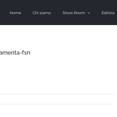
Home
Chi siamo
Show Room
Edilizia
rramenta-fsn