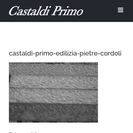
Salta
al
contenuto
castaldi-primo-edilizia-pietre-cordoli