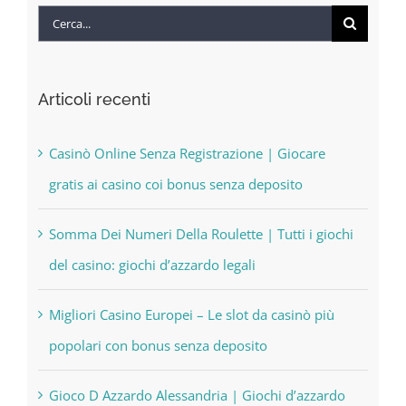
Cerca
per:
Articoli recenti
Casinò Online Senza Registrazione | Giocare
gratis ai casino coi bonus senza deposito
Somma Dei Numeri Della Roulette | Tutti i giochi
del casino: giochi d’azzardo legali
Migliori Casino Europei – Le slot da casinò più
popolari con bonus senza deposito
Gioco D Azzardo Alessandria | Giochi d’azzardo