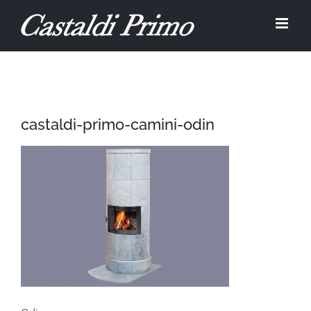
Salta
al
contenuto
castaldi-primo-camini-odin