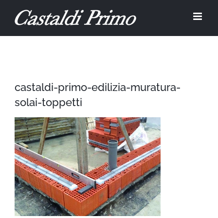
Salta
al
contenuto
castaldi-primo-edilizia-muratura-
solai-toppetti